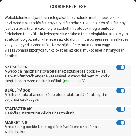
COOKIE KEZELÉSE
0
Weboldalunkon olyan technológiákat használunk, mint a cookie-k az
Kategóriák
Főoldal
Szivattyú
Ásottkút szivattyú
eszközadatok tárolására és/vagy eléréséhez. Ezt a böngészési élmény
Ásottkút szivattyú 100 liter/perc felett
javítása és a (nem) személyre szabott hirdetések megjelenítése
Általános információk
érdekében tesszük. Ha beleegyezik ezekbe a technológiákba, akkor olyan
Pedrollo UPm 4/6-GE
adatokat dolgozhatunk fel ezen az oldalon, mint a böngészési viselkedés
vagy az egyedi azonosítók. A hozzájárulás elmulasztása vagy
Szolgáltatásaink
visszavonása bizonyos funkciókat és az oldal működését hátrányosan
érintheti.
Kapcsolat
SZÜKSÉGES
A weboldal használhatóvá tételéhez szükséges cookie-k az
alapvető funkciók engedélyezésével. A weboldal nem működik
megfelelően ezen cookie-k nélkül.
(mindig aktív)
BEÁLLÍTÁSOK
A felhasználó által nem kért preferenciák tárolásának legitim
céljához szükséges.
STATISZTIKÁK
Kizárólag statisztikai célokra használunk.
MARKETING
A marketing cookie-k a látogatók követésére szolgálnak a
webhelyeken.