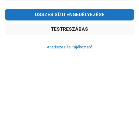
Kedves Vásárlóink!
2026.08.08-án szombaton a munkanap ellenére is ZÁRVA
TARTUNK!
Megértésüket és türelmüket köszönjük!
email: raukerkft@gmail.com
Adatkezeslési tájékoztató
Átvétel
Készletinformáció:
szállítás: 3-5 munkanap
Szállítási költség:
ingyenes