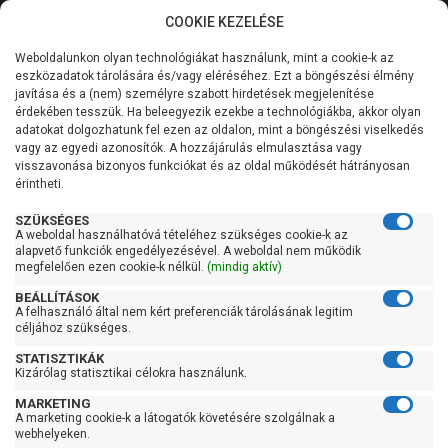
COOKIE KEZELÉSE
0
Weboldalunkon olyan technológiákat használunk, mint a cookie-k az
Kategóriák
Főoldal
Szivattyú
Ásottkút szivattyú
eszközadatok tárolására és/vagy eléréséhez. Ezt a böngészési élmény
Ásottkút szivattyú 100 liter/perc felett
javítása és a (nem) személyre szabott hirdetések megjelenítése
Általános információk
érdekében tesszük. Ha beleegyezik ezekbe a technológiákba, akkor olyan
Pedrollo UPm 4/4
adatokat dolgozhatunk fel ezen az oldalon, mint a böngészési viselkedés
vagy az egyedi azonosítók. A hozzájárulás elmulasztása vagy
Szolgáltatásaink
visszavonása bizonyos funkciókat és az oldal működését hátrányosan
érintheti.
Kapcsolat
SZÜKSÉGES
A weboldal használhatóvá tételéhez szükséges cookie-k az
alapvető funkciók engedélyezésével. A weboldal nem működik
megfelelően ezen cookie-k nélkül.
(mindig aktív)
BEÁLLÍTÁSOK
A felhasználó által nem kért preferenciák tárolásának legitim
céljához szükséges.
STATISZTIKÁK
Kizárólag statisztikai célokra használunk.
MARKETING
A marketing cookie-k a látogatók követésére szolgálnak a
webhelyeken.