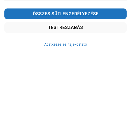
Kedves Vásárlóink!
2026.08.08-án szombaton a munkanap ellenére is ZÁRVA
TARTUNK!
Megértésüket és türelmüket köszönjük!
email: raukerkft@gmail.com
Adatkezeslési tájékoztató
Átvétel
Készletinformáció:
szállítás: 6-10 munkanap
Szállítási költség:
3.750Ft
(előátutalással: 3.500Ft)