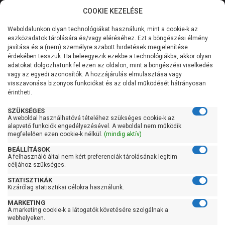
COOKIE KEZELÉSE
0
Weboldalunkon olyan technológiákat használunk, mint a cookie-k az
Kategóriák
Főoldal
Szivattyú
eszközadatok tárolására és/vagy eléréséhez. Ezt a böngészési élmény
Merülő vízmentesítő szivattyú tiszta vízre
javítása és a (nem) személyre szabott hirdetések megjelenítése
Átemelő telep tiszta vízre
Általános információk
érdekében tesszük. Ha beleegyezik ezekbe a technológiákba, akkor olyan
adatokat dolgozhatunk fel ezen az oldalon, mint a böngészési viselkedés
Pedrollo SAR 550-Top 4
vagy az egyedi azonosítók. A hozzájárulás elmulasztása vagy
Szolgáltatásaink
visszavonása bizonyos funkciókat és az oldal működését hátrányosan
érintheti.
Kapcsolat
SZÜKSÉGES
A weboldal használhatóvá tételéhez szükséges cookie-k az
alapvető funkciók engedélyezésével. A weboldal nem működik
megfelelően ezen cookie-k nélkül.
(mindig aktív)
BEÁLLÍTÁSOK
A felhasználó által nem kért preferenciák tárolásának legitim
céljához szükséges.
STATISZTIKÁK
Kizárólag statisztikai célokra használunk.
MARKETING
A marketing cookie-k a látogatók követésére szolgálnak a
webhelyeken.