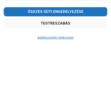
Adatkezeslési tájékoztató
Átvétel
Készletinformáció:
ÉRDEKLŐDJÖN!
Szállítási költség:
ingyenes