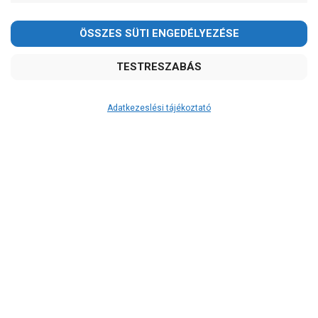
Adatkezeslési tájékoztató
Átvétel
Készletinformáció:
szállítás: 2-3 munkanap
Szállítási költség:
3.290Ft
(előátutalással: 3.000Ft)