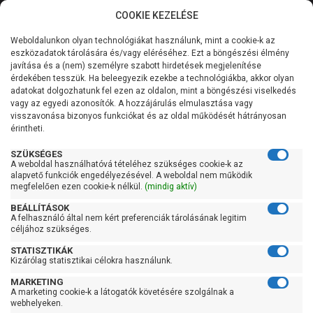
COOKIE KEZELÉSE
0
Weboldalunkon olyan technológiákat használunk, mint a cookie-k az
Kategóriák
Főoldal
Szivattyú
eszközadatok tárolására és/vagy eléréséhez. Ezt a böngészési élmény
Merülő vízmentesítő szivattyú tiszta vízre
javítása és a (nem) személyre szabott hirdetések megjelenítése
Merülő szivattyú tiszta vízre úszókapcsolóval
Általános információk
érdekében tesszük. Ha beleegyezik ezekbe a technológiákba, akkor olyan
adatokat dolgozhatunk fel ezen az oldalon, mint a böngészési viselkedés
Pedrollo RXm 2
vagy az egyedi azonosítók. A hozzájárulás elmulasztása vagy
Szolgáltatásaink
visszavonása bizonyos funkciókat és az oldal működését hátrányosan
érintheti.
Kapcsolat
SZÜKSÉGES
A weboldal használhatóvá tételéhez szükséges cookie-k az
alapvető funkciók engedélyezésével. A weboldal nem működik
megfelelően ezen cookie-k nélkül.
(mindig aktív)
BEÁLLÍTÁSOK
A felhasználó által nem kért preferenciák tárolásának legitim
céljához szükséges.
STATISZTIKÁK
Kizárólag statisztikai célokra használunk.
MARKETING
A marketing cookie-k a látogatók követésére szolgálnak a
webhelyeken.