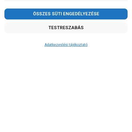
Adatkezeslési tájékoztató
Átvétel
Készletinformáció:
szállítás: 6-10 munkanap
Szállítási költség:
3.290Ft
(előátutalással: 3.000Ft)