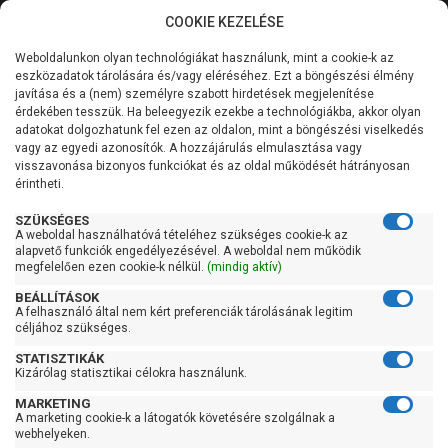
COOKIE KEZELÉSE
0
Weboldalunkon olyan technológiákat használunk, mint a cookie-k az
Kategóriák
Főoldal
Szivattyú
Periférikus szivattyú
eszközadatok tárolására és/vagy eléréséhez. Ezt a böngészési élmény
Periférikus szivattyú 60 liter/percig
javítása és a (nem) személyre szabott hirdetések megjelenítése
Általános információk
érdekében tesszük. Ha beleegyezik ezekbe a technológiákba, akkor olyan
Pedrollo PQAm 90
adatokat dolgozhatunk fel ezen az oldalon, mint a böngészési viselkedés
vagy az egyedi azonosítók. A hozzájárulás elmulasztása vagy
Szolgáltatásaink
visszavonása bizonyos funkciókat és az oldal működését hátrányosan
érintheti.
Kapcsolat
SZÜKSÉGES
A weboldal használhatóvá tételéhez szükséges cookie-k az
alapvető funkciók engedélyezésével. A weboldal nem működik
megfelelően ezen cookie-k nélkül.
(mindig aktív)
BEÁLLÍTÁSOK
A felhasználó által nem kért preferenciák tárolásának legitim
céljához szükséges.
STATISZTIKÁK
Kizárólag statisztikai célokra használunk.
MARKETING
A marketing cookie-k a látogatók követésére szolgálnak a
webhelyeken.