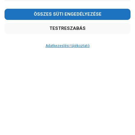
Adatkezeslési tájékoztató
Átvétel
Készletinformáció:
szállítás: 6-10 munkanap
Szállítási költség:
3.290Ft
(előátutalással: 3.000Ft)