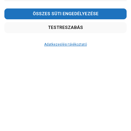
Kedves Vásárlóink!
2026.08.08-án szombaton a munkanap ellenére is ZÁRVA
TARTUNK!
Megértésüket és türelmüket köszönjük!
email: raukerkft@gmail.com
Adatkezeslési tájékoztató
Átvétel
Készletinformáció:
szállítás: 6-10 munkanap
Szállítási költség:
ingyenes