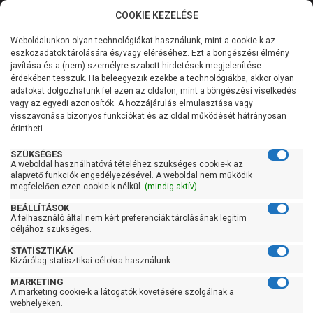
COOKIE KEZELÉSE
0
Weboldalunkon olyan technológiákat használunk, mint a cookie-k az
Kategóriák
Főoldal
Szivattyú
Kerti szivattyú
eszközadatok tárolására és/vagy eléréséhez. Ezt a böngészési élmény
Kerti szivattyú 121 liter/perc felett
javítása és a (nem) személyre szabott hirdetések megjelenítése
Általános információk
érdekében tesszük. Ha beleegyezik ezekbe a technológiákba, akkor olyan
Pedrollo Plurijetm 3/130
adatokat dolgozhatunk fel ezen az oldalon, mint a böngészési viselkedés
vagy az egyedi azonosítók. A hozzájárulás elmulasztása vagy
Szolgáltatásaink
visszavonása bizonyos funkciókat és az oldal működését hátrányosan
érintheti.
Kapcsolat
SZÜKSÉGES
A weboldal használhatóvá tételéhez szükséges cookie-k az
alapvető funkciók engedélyezésével. A weboldal nem működik
megfelelően ezen cookie-k nélkül.
(mindig aktív)
BEÁLLÍTÁSOK
A felhasználó által nem kért preferenciák tárolásának legitim
céljához szükséges.
STATISZTIKÁK
Kizárólag statisztikai célokra használunk.
MARKETING
A marketing cookie-k a látogatók követésére szolgálnak a
webhelyeken.