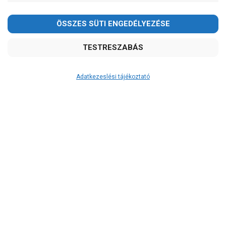
Adatkezeslési tájékoztató
Átvétel
Készletinformáció:
szállítás: 3-5 munkanap
Szállítási költség:
ingyenes