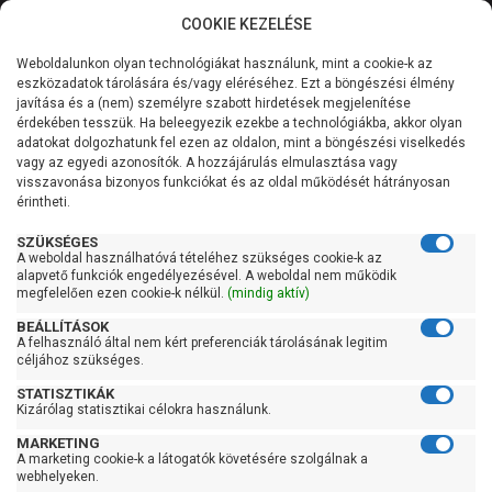
COOKIE KEZELÉSE
0
Weboldalunkon olyan technológiákat használunk, mint a cookie-k az
Kategóriák
Főoldal
Szivattyú
Kerti szivattyú
eszközadatok tárolására és/vagy eléréséhez. Ezt a böngészési élmény
Kerti szivattyú 121 liter/perc felett
javítása és a (nem) személyre szabott hirdetések megjelenítése
Általános információk
érdekében tesszük. Ha beleegyezik ezekbe a technológiákba, akkor olyan
Pedrollo Plurijet 3/200X
adatokat dolgozhatunk fel ezen az oldalon, mint a böngészési viselkedés
vagy az egyedi azonosítók. A hozzájárulás elmulasztása vagy
Szolgáltatásaink
visszavonása bizonyos funkciókat és az oldal működését hátrányosan
érintheti.
Kapcsolat
SZÜKSÉGES
A weboldal használhatóvá tételéhez szükséges cookie-k az
alapvető funkciók engedélyezésével. A weboldal nem működik
megfelelően ezen cookie-k nélkül.
(mindig aktív)
BEÁLLÍTÁSOK
A felhasználó által nem kért preferenciák tárolásának legitim
céljához szükséges.
STATISZTIKÁK
Kizárólag statisztikai célokra használunk.
MARKETING
A marketing cookie-k a látogatók követésére szolgálnak a
webhelyeken.