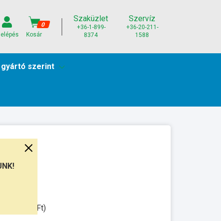
Szaküzlet
Szervíz
0
+36-1-899-
+36-20-211-
elépés
Kosár
8374
1588
 gyártó szerint
UNK!
unkanap
ssal: 3.500Ft)