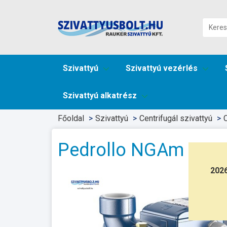
Szivattyú
Szivattyú vezérlés
Szivattyú alkatrész
Főoldal
Szivattyú
Centrifugál szivattyú
C
Pedrollo NGAm 1B
202