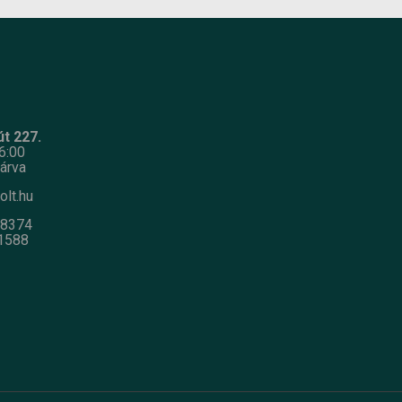
t 227.
6:00
árva
olt.hu
-8374
1588