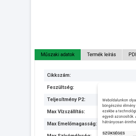
Műszaki adatok
Termék leírás
PD
Cikkszám:
Feszültség:
Teljesítmény P2:
Weboldalunkon olyan
böngészési élmény 
Max Vízszállítás:
ezekbe a technológi
egyedi azonosítók.
hátrányosan érinthet
Max Emelőmagasság:
SZÜKSÉGES
Max Szívómélység: