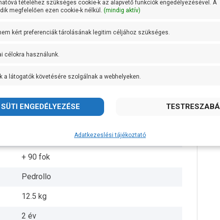
hatóvá tételéhez szükséges cookie-k az alapvető funkciók engedélyezésével. A
ik megfelelően ezen cookie-k nélkül.
(mindig aktív)
6/4 coll
 nem kért preferenciák tárolásának legitim céljához szükséges.
6/4 coll
ai célokra használunk.
13,5 méteren 200 liter/perc
k a látogatók követésére szolgálnak a webhelyeken.
AISI 304 rozsdamentes acél
Öntvény
AISI 431 rozsdamentes acél
Adatkezeslési tájékoztató
IPX4
+ 90 fok
Pedrollo
12.5 kg
2 év