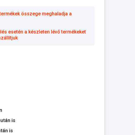
 a termékek összege meghaladja a
elés esetén a készleten lévő termékeket
állítjuk
n
 után is
után is