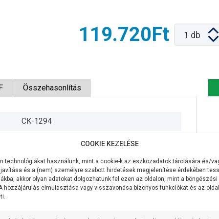
119.720Ft
1
db
F
Összehasonlítás
CK-1294
230V/50Hz
COOKIE KEZELÉSE
550W
 technológiákat használunk, mint a cookie-k az eszközadatok tárolására és/vag
javítása és a (nem) személyre szabott hirdetések megjelenítése érdekében tess
350 liter/perc
ákba, akkor olyan adatokat dolgozhatunk fel ezen az oldalon, mint a böngészési
 A hozzájárulás elmulasztása vagy visszavonása bizonyos funkciókat és az old
i.
18 méter
7 méter