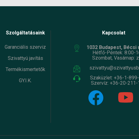
Szolgáltatásaink
Kapcsolat
Garanciális szerviz
1032 Budapest, Bécsi ú
Hétfő-Péntek: 8:00-1
Szombat, Vasárnap: z
Szivattyú javítás
szivattyu@szivattyusb
Termékismertetők
Szaküzlet:
+36-1-899
GY.I.K.
Szervíz:
+36-20-211-