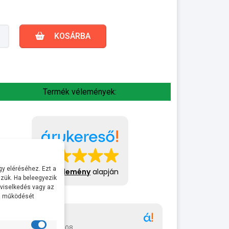
KOSÁRBA
Termék vélemények:
y eléréséhez. Ezt a
413 vélemény
alapján
zük. Ha beleegyezik
 viselkedés vagy az
al működését
Gábor
A bol
2026-07-08
2026-