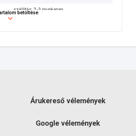
szállítás: 2-3 munkanap
tartalom betöltése
Árukereső vélemények
Google vélemények