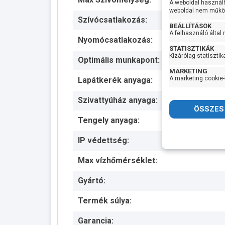
A weboldal használ
weboldal nem működ
Szívócsatlakozás:
BEÁLLÍTÁSOK
A felhasználó által
Nyomócsatlakozás:
STATISZTIKÁK
Kizárólag statisztik
Optimális munkapont:
MARKETING
A marketing cookie-
Lapátkerék anyaga:
Szivattyúház anyaga:
Tengely anyaga:
IP védettség:
Max vízhőmérséklet:
Gyártó:
Termék súlya:
Garancia: