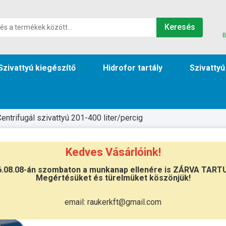
Keresés
B
Szivattyú kiegészítő
Hidrofor tartály
Szivattyú
entrifugál szivattyú 201-400 liter/percig
Kedves Vásárlóink!
6.08.08-án szombaton a munkanap ellenére is ZÁRVA TART
Megértésüket és türelmüket köszönjük!
Átvétel
Készletinformáció:
szállítás: 2-3 m
email: raukerkft@gmail.com
Szállítási költség:
3.750Ft
(előátutalá