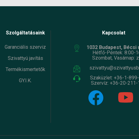
Szolgáltatásaink
Kapcsolat
Garanciális szerviz
1032 Budapest, Bécsi ú
Hétfő-Péntek: 8:00-1
Szombat, Vasárnap: z
Szivattyú javítás
szivattyu@szivattyusb
Termékismertetők
Szaküzlet:
+36-1-899
GY.I.K.
Szervíz:
+36-20-211-