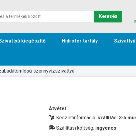
Keresés
B
Szivattyú kiegészítő
Hidrofor tartály
Szivattyú
zabadátömlésű szennyvízszivattyú
Átvétel
Készletinformáció:
szállítás: 3-5 m
Szállítási költség:
ingyenes