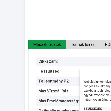
Műszaki adatok
Termék leírás
PD
Cikkszám:
Feszültség:
Teljesítmény P2:
Weboldalunkon olyan
böngészési élmény 
Max Vízszállítás:
ezekbe a technológi
egyedi azonosítók.
hátrányosan érinthet
Max Emelőmagasság:
SZÜKSÉGES
Optimális munkapont: