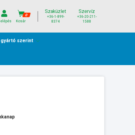
Szaküzlet
Szervíz
0
+36-1-899-
+36-20-211-
elépés
Kosár
8374
1588
 gyártó szerint
unkanap