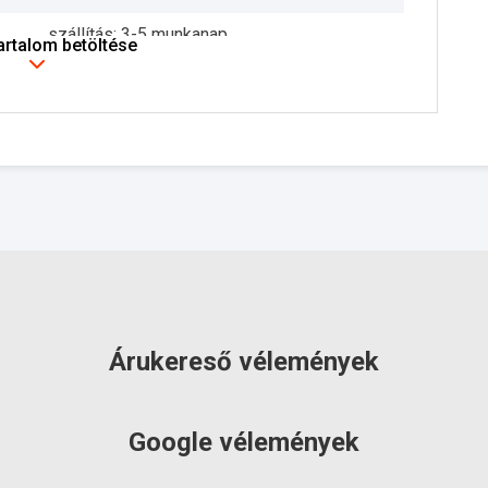
szállítás: 3-5 munkanap
tartalom betöltése
Árukereső vélemények
Google vélemények