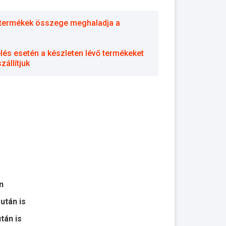
 a termékek összege meghaladja a
elés esetén a készleten lévő termékeket
állítjuk
n
 után is
után is