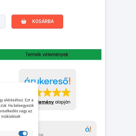
KOSÁRBA
Termék vélemények:
y eléréséhez. Ezt a
413 vélemény
alapján
zük. Ha beleegyezik
 viselkedés vagy az
al működését
Gábor
A bol
2026-07-08
2026-