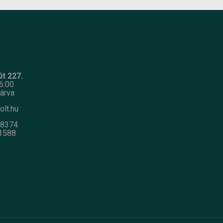
t 227.
6:00
árva
olt.hu
-8374
1588