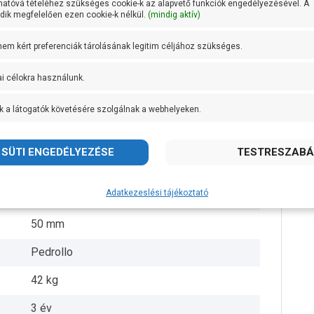
hatóvá tételéhez szükséges cookie-k az alapvető funkciók engedélyezésével. A
ik megfelelően ezen cookie-k nélkül.
(mindig aktív)
AISI 304 rozsdamentes acél
 nem kért preferenciák tárolásának legitim céljához szükséges.
Öntvény
ai célokra használunk.
AISI 431 rozsdamentes acél
k a látogatók követésére szolgálnak a webhelyeken.
+ 40 fok
2 1/2 coll
10 méter
Adatkezeslési tájékoztató
10 méter
50 mm
Pedrollo
42 kg
3 év