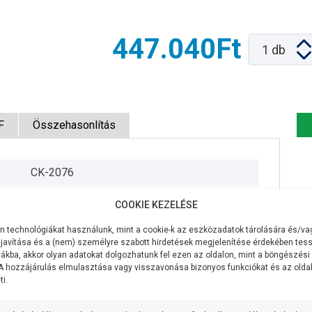
447.040Ft
1
db
F
Összehasonlítás
CK-2076
230V/50Hz
COOKIE KEZELÉSE
1100W
 technológiákat használunk, mint a cookie-k az eszközadatok tárolására és/vag
javítása és a (nem) személyre szabott hirdetések megjelenítése érdekében tess
800 liter/perc
ákba, akkor olyan adatokat dolgozhatunk fel ezen az oldalon, mint a böngészési
 A hozzájárulás elmulasztása vagy visszavonása bizonyos funkciókat és az old
i.
16 méter
8,5 méteren 400 liter/perc