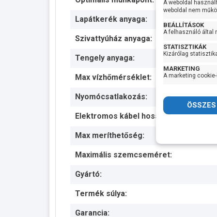
A weboldal használ
weboldal nem működ
Lapátkerék anyaga:
BEÁLLÍTÁSOK
A felhasználó által
Szivattyúház anyaga:
STATISZTIKÁK
Kizárólag statisztik
Tengely anyaga:
MARKETING
A marketing cookie-
Max vízhőmérséklet:
Nyomócsatlakozás:
Elektromos kábel hossza:
Max meríthetőség:
Maximális szemcseméret:
Gyártó:
Termék súlya:
Garancia: