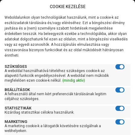
COOKIE KEZELÉSE
0
Weboldalunkon olyan technológiákat használunk, mint a cookie-k az
Kategóriák
Főoldal
Szivattyú
Szennyvízszivattyú
eszközadatok tárolására és/vagy eléréséhez. Ezt a böngészési élmény
Szabadátömlésű szennyvízszivattyú
javítása és a (nem) személyre szabott hirdetések megjelenítése
Általános információk
érdekében tesszük. Ha beleegyezik ezekbe a technológiákba, akkor olyan
Pedrollo MC4 110/80
adatokat dolgozhatunk fel ezen az oldalon, mint a böngészési viselkedés
vagy az egyedi azonosítók. A hozzájárulás elmulasztása vagy
Szolgáltatásaink
visszavonása bizonyos funkciókat és az oldal működését hátrányosan
érintheti.
Kapcsolat
SZÜKSÉGES
A weboldal használhatóvá tételéhez szükséges cookie-k az
alapvető funkciók engedélyezésével. A weboldal nem működik
megfelelően ezen cookie-k nélkül.
(mindig aktív)
BEÁLLÍTÁSOK
Átvétel
A felhasználó által nem kért preferenciák tárolásának legitim
céljához szükséges.
Készletinformáció:
ÉRDEKLŐDJÖN!
STATISZTIKÁK
Szállítási költség:
ingyenes
Kizárólag statisztikai célokra használunk.
Kedves Vásárlóink!
MARKETING
A marketing cookie-k a látogatók követésére szolgálnak a
2026.08.08-án szombaton a munkanap ellenére is ZÁRVA
webhelyeken.
TARTUNK!
A szállítás díjmentes, ha a termékek