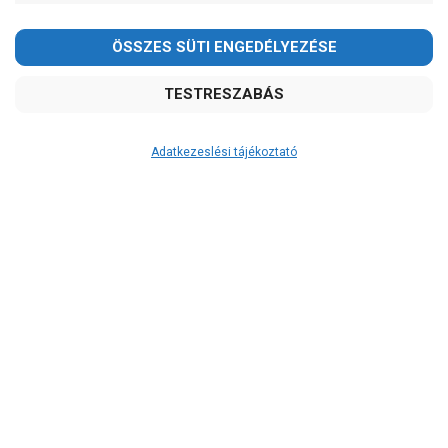
Kedves Vásárlóink!
2026.08.08-án szombaton a munkanap ellenére is ZÁRVA
TARTUNK!
Megértésüket és türelmüket köszönjük!
email: raukerkft@gmail.com
Adatkezeslési tájékoztató
Átvétel
Készletinformáció:
szállítás: 2-3 munkanap
Szállítási költség:
ingyenes