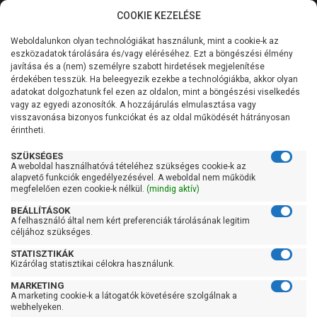
COOKIE KEZELÉSE
0
Weboldalunkon olyan technológiákat használunk, mint a cookie-k az
Kategóriák
Főoldal
Szivattyú
Medence vízforgató szivattyú
eszközadatok tárolására és/vagy eléréséhez. Ezt a böngészési élmény
Előszűrős medence szivattyú
javítása és a (nem) személyre szabott hirdetések megjelenítése
Általános információk
érdekében tesszük. Ha beleegyezik ezekbe a technológiákba, akkor olyan
Pedrollo Magnifica 5M
adatokat dolgozhatunk fel ezen az oldalon, mint a böngészési viselkedés
vagy az egyedi azonosítók. A hozzájárulás elmulasztása vagy
Szolgáltatásaink
visszavonása bizonyos funkciókat és az oldal működését hátrányosan
érintheti.
Kapcsolat
SZÜKSÉGES
A weboldal használhatóvá tételéhez szükséges cookie-k az
alapvető funkciók engedélyezésével. A weboldal nem működik
megfelelően ezen cookie-k nélkül.
(mindig aktív)
BEÁLLÍTÁSOK
A felhasználó által nem kért preferenciák tárolásának legitim
céljához szükséges.
STATISZTIKÁK
Kizárólag statisztikai célokra használunk.
MARKETING
A marketing cookie-k a látogatók követésére szolgálnak a
webhelyeken.