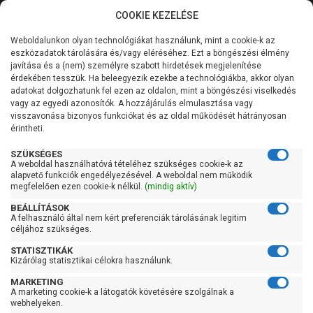
COOKIE KEZELÉSE
0
Weboldalunkon olyan technológiákat használunk, mint a cookie-k az
Kategóriák
Főoldal
Szivattyú
Medence vízforgató szivattyú
eszközadatok tárolására és/vagy eléréséhez. Ezt a böngészési élmény
Előszűrős medence szivattyú
javítása és a (nem) személyre szabott hirdetések megjelenítése
Általános információk
érdekében tesszük. Ha beleegyezik ezekbe a technológiákba, akkor olyan
Pedrollo Magnifica 5
adatokat dolgozhatunk fel ezen az oldalon, mint a böngészési viselkedés
vagy az egyedi azonosítók. A hozzájárulás elmulasztása vagy
Szolgáltatásaink
visszavonása bizonyos funkciókat és az oldal működését hátrányosan
érintheti.
Kapcsolat
SZÜKSÉGES
A weboldal használhatóvá tételéhez szükséges cookie-k az
alapvető funkciók engedélyezésével. A weboldal nem működik
megfelelően ezen cookie-k nélkül.
(mindig aktív)
BEÁLLÍTÁSOK
A felhasználó által nem kért preferenciák tárolásának legitim
céljához szükséges.
STATISZTIKÁK
Kizárólag statisztikai célokra használunk.
MARKETING
A marketing cookie-k a látogatók követésére szolgálnak a
webhelyeken.