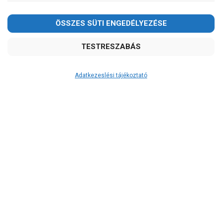
Kedves Vásárlóink!
2026.08.08-án szombaton a munkanap ellenére is ZÁRVA
TARTUNK!
Megértésüket és türelmüket köszönjük!
email: raukerkft@gmail.com
Adatkezeslési tájékoztató
Átvétel
Készletinformáció:
szállítás: 6-10 munkanap
Szállítási költség:
ingyenes