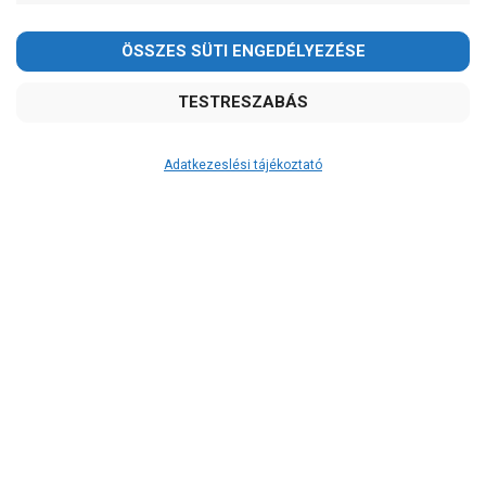
Kedves Vásárlóink!
2026.08.08-án szombaton a munkanap ellenére is ZÁRVA
TARTUNK!
Megértésüket és türelmüket köszönjük!
email: raukerkft@gmail.com
Adatkezeslési tájékoztató
Átvétel
Készletinformáció:
szállítás: 2-3 munkanap
Szállítási költség:
5.790Ft
(előátutalással: 5.500Ft)