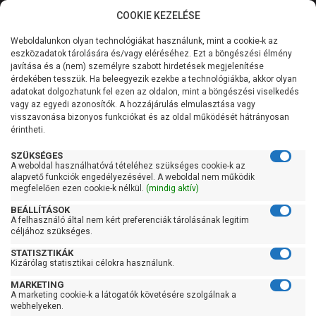
COOKIE KEZELÉSE
0
Weboldalunkon olyan technológiákat használunk, mint a cookie-k az
Kategóriák
Főoldal
Szivattyú
Kerti szivattyú
eszközadatok tárolására és/vagy eléréséhez. Ezt a böngészési élmény
Kerti szivattyú 91-120 liter/percig
javítása és a (nem) személyre szabott hirdetések megjelenítése
Általános információk
érdekében tesszük. Ha beleegyezik ezekbe a technológiákba, akkor olyan
Pedrollo JSWm 3BM
adatokat dolgozhatunk fel ezen az oldalon, mint a böngészési viselkedés
vagy az egyedi azonosítók. A hozzájárulás elmulasztása vagy
Szolgáltatásaink
visszavonása bizonyos funkciókat és az oldal működését hátrányosan
érintheti.
Kapcsolat
SZÜKSÉGES
A weboldal használhatóvá tételéhez szükséges cookie-k az
alapvető funkciók engedélyezésével. A weboldal nem működik
megfelelően ezen cookie-k nélkül.
(mindig aktív)
BEÁLLÍTÁSOK
A felhasználó által nem kért preferenciák tárolásának legitim
céljához szükséges.
STATISZTIKÁK
Kizárólag statisztikai célokra használunk.
MARKETING
A marketing cookie-k a látogatók követésére szolgálnak a
webhelyeken.