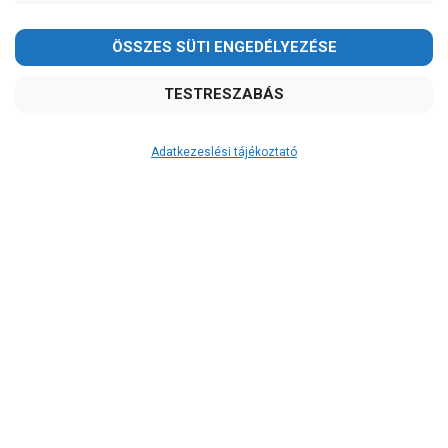
Kedves Vásárlóink!
2026.08.08-án szombaton a munkanap ellenére is ZÁRVA
TARTUNK!
Megértésüket és türelmüket köszönjük!
email: raukerkft@gmail.com
Adatkezeslési tájékoztató
Átvétel
Készletinformáció:
szállítás: 2-3 munkanap
Szállítási költség:
4.750Ft
(előátutalással: 4.500Ft)