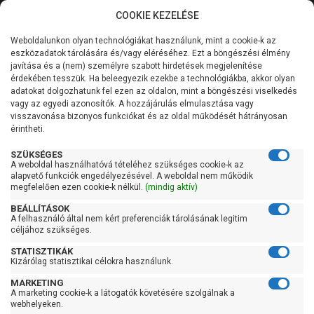
COOKIE KEZELÉSE
0
Weboldalunkon olyan technológiákat használunk, mint a cookie-k az
Kategóriák
Főoldal
Szivattyú
Kerti szivattyú
eszközadatok tárolására és/vagy eléréséhez. Ezt a böngészési élmény
Kerti szivattyú 61-90 liter/percig
javítása és a (nem) személyre szabott hirdetések megjelenítése
Általános információk
érdekében tesszük. Ha beleegyezik ezekbe a technológiákba, akkor olyan
Pedrollo JSW 3CH
adatokat dolgozhatunk fel ezen az oldalon, mint a böngészési viselkedés
vagy az egyedi azonosítók. A hozzájárulás elmulasztása vagy
Szolgáltatásaink
visszavonása bizonyos funkciókat és az oldal működését hátrányosan
érintheti.
Kapcsolat
SZÜKSÉGES
A weboldal használhatóvá tételéhez szükséges cookie-k az
alapvető funkciók engedélyezésével. A weboldal nem működik
megfelelően ezen cookie-k nélkül.
(mindig aktív)
BEÁLLÍTÁSOK
A felhasználó által nem kért preferenciák tárolásának legitim
céljához szükséges.
STATISZTIKÁK
Kizárólag statisztikai célokra használunk.
MARKETING
A marketing cookie-k a látogatók követésére szolgálnak a
webhelyeken.