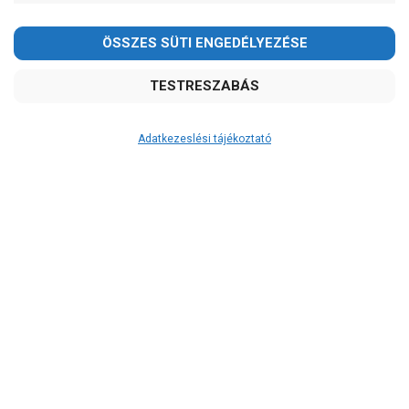
2026.08.08-án szombaton a munkanap ellenére is ZÁRVA
TARTUNK!
Megértésüket és türelmüket köszönjük!
email: raukerkft@gmail.com
Adatkezeslési tájékoztató
Átvétel
Készletinformáció:
ÉRDEKLŐDJÖN!
Szállítási költség:
3.290Ft
(előátutalással: 3.000Ft)