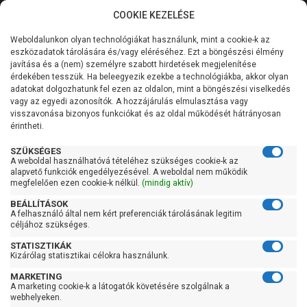
COOKIE KEZELÉSE
0
Weboldalunkon olyan technológiákat használunk, mint a cookie-k az
Kategóriák
Főoldal
Szivattyú
Centrifugál szivattyú
eszközadatok tárolására és/vagy eléréséhez. Ezt a böngészési élmény
Centrifugál szivattyú 100 liter/percig
javítása és a (nem) személyre szabott hirdetések megjelenítése
Általános információk
érdekében tesszük. Ha beleegyezik ezekbe a technológiákba, akkor olyan
Pedrollo FCRm 80/4
adatokat dolgozhatunk fel ezen az oldalon, mint a böngészési viselkedés
vagy az egyedi azonosítók. A hozzájárulás elmulasztása vagy
Szolgáltatásaink
visszavonása bizonyos funkciókat és az oldal működését hátrányosan
érintheti.
Kapcsolat
SZÜKSÉGES
A weboldal használhatóvá tételéhez szükséges cookie-k az
alapvető funkciók engedélyezésével. A weboldal nem működik
megfelelően ezen cookie-k nélkül.
(mindig aktív)
BEÁLLÍTÁSOK
A felhasználó által nem kért preferenciák tárolásának legitim
céljához szükséges.
STATISZTIKÁK
Kizárólag statisztikai célokra használunk.
MARKETING
A marketing cookie-k a látogatók követésére szolgálnak a
Kedves Vásárlóink!
webhelyeken.