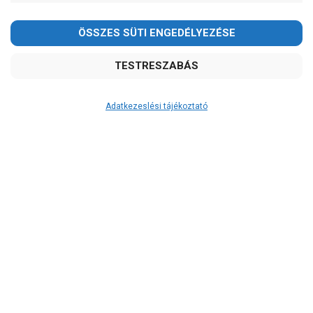
Adatkezeslési tájékoztató
Átvétel
Készletinformáció:
ÉRDEKLŐDJÖN!
Szállítási költség:
3.750Ft
(előátutalással: 3.500Ft)