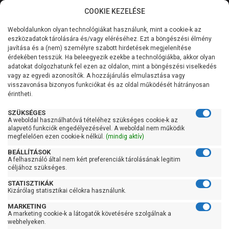
COOKIE KEZELÉSE
0
Weboldalunkon olyan technológiákat használunk, mint a cookie-k az
Kategóriák
Főoldal
Szivattyú
Centrifugál szivattyú
eszközadatok tárolására és/vagy eléréséhez. Ezt a böngészési élmény
Centrifugál szivattyú 101-200 liter/percig
javítása és a (nem) személyre szabott hirdetések megjelenítése
Általános információk
érdekében tesszük. Ha beleegyezik ezekbe a technológiákba, akkor olyan
Pedrollo FCRm 100/5
adatokat dolgozhatunk fel ezen az oldalon, mint a böngészési viselkedés
vagy az egyedi azonosítók. A hozzájárulás elmulasztása vagy
Szolgáltatásaink
visszavonása bizonyos funkciókat és az oldal működését hátrányosan
érintheti.
Kapcsolat
SZÜKSÉGES
A weboldal használhatóvá tételéhez szükséges cookie-k az
alapvető funkciók engedélyezésével. A weboldal nem működik
megfelelően ezen cookie-k nélkül.
(mindig aktív)
BEÁLLÍTÁSOK
A felhasználó által nem kért preferenciák tárolásának legitim
céljához szükséges.
STATISZTIKÁK
Kizárólag statisztikai célokra használunk.
MARKETING
A marketing cookie-k a látogatók követésére szolgálnak a
webhelyeken.