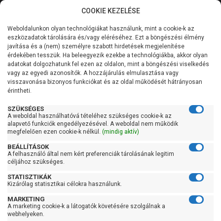
COOKIE KEZELÉSE
0
Weboldalunkon olyan technológiákat használunk, mint a cookie-k az
Kategóriák
Főoldal
Szivattyú
Centrifugál szivattyú
eszközadatok tárolására és/vagy eléréséhez. Ezt a böngészési élmény
Centrifugál szivattyú 100 liter/percig
javítása és a (nem) személyre szabott hirdetések megjelenítése
Általános információk
érdekében tesszük. Ha beleegyezik ezekbe a technológiákba, akkor olyan
Pedrollo FCR 80/4
adatokat dolgozhatunk fel ezen az oldalon, mint a böngészési viselkedés
vagy az egyedi azonosítók. A hozzájárulás elmulasztása vagy
Szolgáltatásaink
visszavonása bizonyos funkciókat és az oldal működését hátrányosan
érintheti.
Kapcsolat
SZÜKSÉGES
A weboldal használhatóvá tételéhez szükséges cookie-k az
alapvető funkciók engedélyezésével. A weboldal nem működik
megfelelően ezen cookie-k nélkül.
(mindig aktív)
BEÁLLÍTÁSOK
A felhasználó által nem kért preferenciák tárolásának legitim
céljához szükséges.
STATISZTIKÁK
Kizárólag statisztikai célokra használunk.
MARKETING
A marketing cookie-k a látogatók követésére szolgálnak a
webhelyeken.