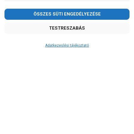
Adatkezeslési tájékoztató
Átvétel
Készletinformáció:
ÉRDEKLŐDJÖN!
Szállítási költség:
3.290Ft
(előátutalással: 3.000Ft)