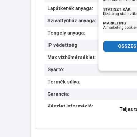
A felhasználó által
Lapátkerék anyaga:
STATISZTIKÁK
Kizárólag statisztik
Szivattyúház anyaga:
MARKETING
A marketing cookie-
Tengely anyaga:
IP védettség:
Max vízhőmérséklet:
Gyártó:
Termék súlya:
Garancia:
Készlet információ:
Teljes 