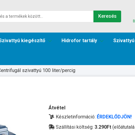
Keresés
B
Szivattyú kiegészítő
Hidrofor tartály
Szivattyú
entrifugál szivattyú 100 liter/percig
Átvétel
Készletinformáció:
ÉRDEKLŐDJÖN!
Szállítási költség:
3.290Ft
(előátutalá