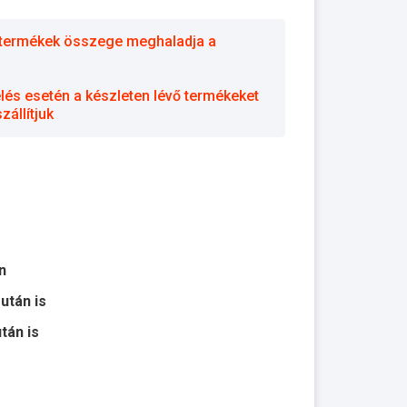
 a termékek összege meghaladja a
elés esetén a készleten lévő termékeket
állítjuk
n
 után is
után is