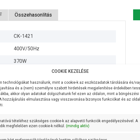
F
Összehasonlítás
CK-1421
400V/50Hz
370W
COOKIE KEZELÉSE
70 liter/perc
 technológiákat használunk, mint a cookie-k az eszközadatok tárolására és/vag
27 méter
javítása és a (nem) személyre szabott hirdetések megjelenítése érdekében tess
ákba, akkor olyan adatokat dolgozhatunk fel ezen az oldalon, mint a böngészési
7 méter
 A hozzájárulás elmulasztása vagy visszavonása bizonyos funkciókat és az old
i.
1 coll
hatóvá tételéhez szükséges cookie-k az alapvető funkciók engedélyezésével. A
1 coll
ik megfelelően ezen cookie-k nélkül.
(mindig aktív)
20 méteren 30 liter/perc