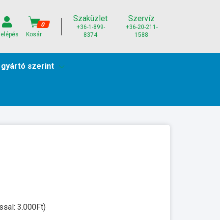
Szaküzlet
Szervíz
0
+36-1-899-
+36-20-211-
elépés
Kosár
8374
1588
 gyártó szerint
ssal: 3.000Ft)