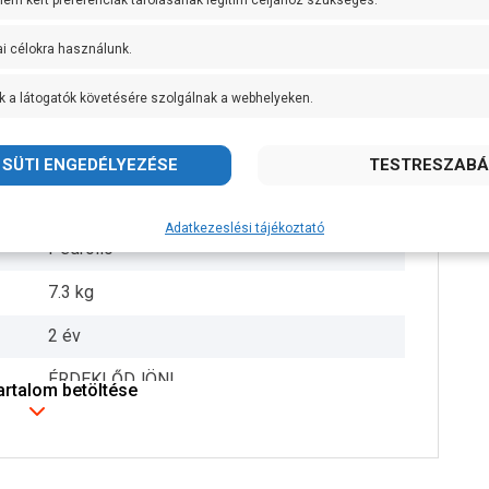
 nem kért preferenciák tárolásának legitim céljához szükséges.
AISI 304 rozsdamentes acél
ai célokra használunk.
AISI 304 rozsdamentes acél
k a látogatók követésére szolgálnak a webhelyeken.
AISI 431 rozsdamentes acél
IPX4
+ 60 fok
Adatkezeslési tájékoztató
Pedrollo
7.3 kg
2 év
ÉRDEKLŐDJÖN!
tartalom betöltése