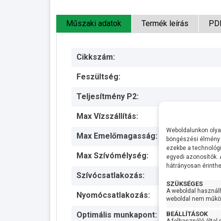
Műszaki adatok
Termék leírás
PD
Cikkszám:
Feszültség:
Teljesítmény P2:
Max Vízszállítás:
Weboldalunkon olyan
Max Emelőmagasság:
böngészési élmény 
ezekbe a technológi
Max Szívómélység:
egyedi azonosítók.
hátrányosan érinthet
Szívócsatlakozás:
SZÜKSÉGES
A weboldal használ
Nyomócsatlakozás:
weboldal nem működ
BEÁLLÍTÁSOK
Optimális munkapont: