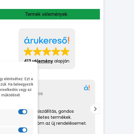
Termék vélemények:
413 vélemény
alapján
y eléréséhez. Ezt a
zük. Ha beleegyezik
Gábor
A bol
 viselkedés vagy az
2026-07-08
2026-
al működését
Rendkívül gyors kiszállítás, gondos
Az eladó nagy
csomagolás,tökéletes termékek.
amit csinál. 
Hamarosan küldöm az új rendelésemet.
helyén volt. 
ajánlom.