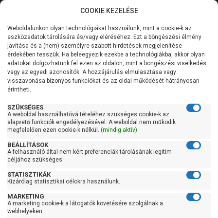
COOKIE KEZELÉSE
0
Weboldalunkon olyan technológiákat használunk, mint a cookie-k az
Kategóriák
Főoldal
Szivattyú
Centrifugál szivattyú
eszközadatok tárolására és/vagy eléréséhez. Ezt a böngészési élmény
Centrifugál szivattyú 401-900 liter/percig
javítása és a (nem) személyre szabott hirdetések megjelenítése
Általános információk
érdekében tesszük. Ha beleegyezik ezekbe a technológiákba, akkor olyan
Pedrollo FCR 30/2
adatokat dolgozhatunk fel ezen az oldalon, mint a böngészési viselkedés
vagy az egyedi azonosítók. A hozzájárulás elmulasztása vagy
Szolgáltatásaink
visszavonása bizonyos funkciókat és az oldal működését hátrányosan
érintheti.
Kapcsolat
SZÜKSÉGES
A weboldal használhatóvá tételéhez szükséges cookie-k az
alapvető funkciók engedélyezésével. A weboldal nem működik
megfelelően ezen cookie-k nélkül.
(mindig aktív)
BEÁLLÍTÁSOK
A felhasználó által nem kért preferenciák tárolásának legitim
céljához szükséges.
STATISZTIKÁK
Kizárólag statisztikai célokra használunk.
MARKETING
A marketing cookie-k a látogatók követésére szolgálnak a
Kedves Vásárlóink!
webhelyeken.