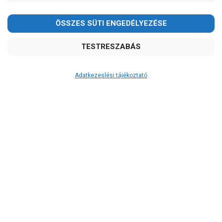
2026.08.08-án szombaton a munkanap ellenére is ZÁRVA
TARTUNK!
Megértésüket és türelmüket köszönjük!
email: raukerkft@gmail.com
Adatkezeslési tájékoztató
Átvétel
Készletinformáció:
ÉRDEKLŐDJÖN!
Szállítási költség:
ingyenes