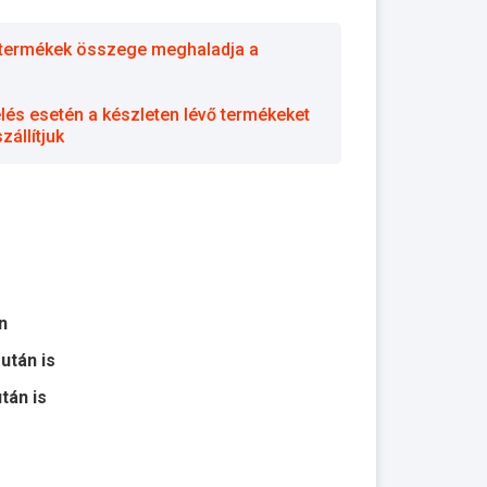
 a termékek összege meghaladja a
elés esetén a készleten lévő termékeket
állítjuk
n
 után is
után is