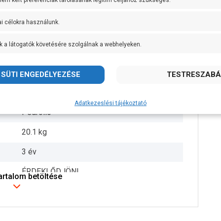
 nem kért preferenciák tárolásának legitim céljához szükséges.
AISI 304 rozsdamentes acél
ai célokra használunk.
AISI 304 rozsdamentes acél
k a látogatók követésére szolgálnak a webhelyeken.
AISI 431 rozsdamentes acél
IPX4
+ 90 fok
Adatkezeslési tájékoztató
Pedrollo
20.1 kg
3 év
ÉRDEKLŐDJÖN!
tartalom betöltése