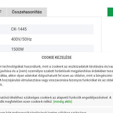
F
Összehasonlítás
CK-1445
400V/50Hz
1500W
COOKIE KEZELÉSE
200 liter/perc
 technológiákat használunk, mint a cookie-k az eszközadatok tárolására és/vag
58 méter
javítása és a (nem) személyre szabott hirdetések megjelenítése érdekében tess
ákba, akkor olyan adatokat dolgozhatunk fel ezen az oldalon, mint a böngészési
7 méter
 A hozzájárulás elmulasztása vagy visszavonása bizonyos funkciókat és az old
i.
5/4 coll
hatóvá tételéhez szükséges cookie-k az alapvető funkciók engedélyezésével. A
1 coll
ik megfelelően ezen cookie-k nélkül.
(mindig aktív)
35,5 méteren 140 liter/perc