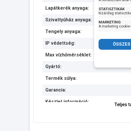
A felhasználó által
Lapátkerék anyaga:
STATISZTIKÁK
Kizárólag statisztik
Szivattyúház anyaga:
MARKETING
A marketing cookie-
Tengely anyaga:
IP védettség:
Max vízhőmérséklet:
Gyártó:
Termék súlya:
Garancia:
Készlet információ:
Teljes 