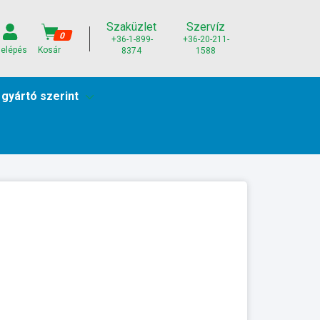
Szaküzlet
Szervíz
0
+36-1-899-
+36-20-211-
elépés
Kosár
8374
1588
 gyártó szerint