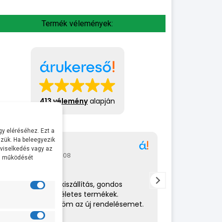
Termék vélemények:
413 vélemény
alapján
y eléréséhez. Ezt a
zük. Ha beleegyezik
Gábor
A bol
 viselkedés vagy az
2026-07-08
2026-
al működését
Rendkívül gyors kiszállítás, gondos
Az eladó nagy
csomagolás,tökéletes termékek.
amit csinál. 
Hamarosan küldöm az új rendelésemet.
helyén volt. 
ajánlom.