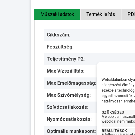
Műszaki adatok
Termék leírás
PD
Cikkszám:
Feszültség:
Teljesítmény P2:
Max Vízszállítás:
Weboldalunkon olyan
Max Emelőmagasság:
böngészési élmény 
ezekbe a technológi
Max Szívómélység:
egyedi azonosítók.
hátrányosan érinthet
Szívócsatlakozás:
SZÜKSÉGES
A weboldal használ
Nyomócsatlakozás:
weboldal nem működ
BEÁLLÍTÁSOK
Optimális munkapont: