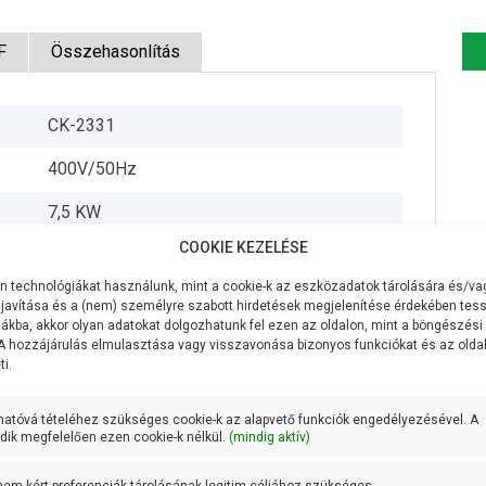
F
Összehasonlítás
CK-2331
400V/50Hz
7,5 KW
COOKIE KEZELÉSE
2200 liter/perc
 technológiákat használunk, mint a cookie-k az eszközadatok tárolására és/vag
23 méter
javítása és a (nem) személyre szabott hirdetések megjelenítése érdekében tess
ákba, akkor olyan adatokat dolgozhatunk fel ezen az oldalon, mint a böngészési
7 méter
 A hozzájárulás elmulasztása vagy visszavonása bizonyos funkciókat és az old
i.
DN 80
hatóvá tételéhez szükséges cookie-k az alapvető funkciók engedélyezésével. A
DN 65
ik megfelelően ezen cookie-k nélkül.
(mindig aktív)
19,5 méteren 2000 liter/perc