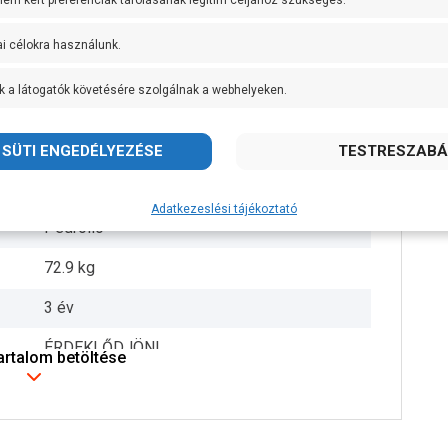
 nem kért preferenciák tárolásának legitim céljához szükséges.
AISI 316 rozsdamentes acél
ai célokra használunk.
AISI 316 rozsdamentes acél
k a látogatók követésére szolgálnak a webhelyeken.
AISI 316L rozsdamentes acél
IPX4
+ 90 fok
Adatkezeslési tájékoztató
Pedrollo
72.9 kg
3 év
ÉRDEKLŐDJÖN!
tartalom betöltése