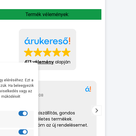
Termék vélemények:
413 vélemény
alapján
y eléréséhez. Ezt a
zük. Ha beleegyezik
Gábor
A bol
 viselkedés vagy az
2026-07-08
2026-
al működését
Rendkívül gyors kiszállítás, gondos
Az eladó nagy
csomagolás,tökéletes termékek.
amit csinál. 
Hamarosan küldöm az új rendelésemet.
helyén volt. 
ajánlom.