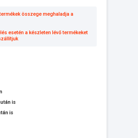
 a termékek összege meghaladja a
elés esetén a készleten lévő termékeket
állítjuk
n
 után is
után is