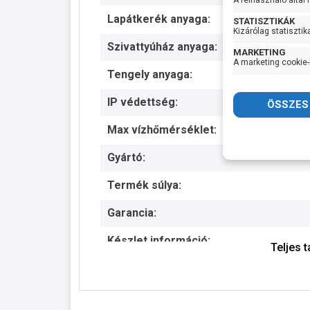
A felhasználó által
Lapátkerék anyaga:
STATISZTIKÁK
Kizárólag statisztik
Szivattyúház anyaga:
MARKETING
A marketing cookie-
Tengely anyaga:
IP védettség:
Max vízhőmérséklet:
Gyártó:
Termék súlya:
Garancia:
Készlet információ:
Teljes 