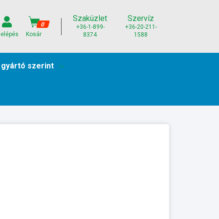
Szaküzlet
Szervíz
0
+36-1-899-
+36-20-211-
elépés
Kosár
8374
1588
 gyártó szerint