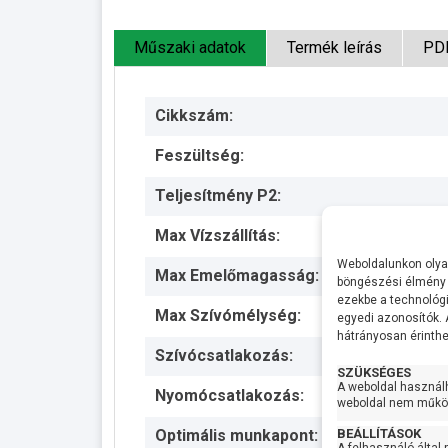
Műszaki adatok
Termék leírás
PD
Cikkszám:
Feszültség:
Teljesítmény P2:
Max Vízszállítás:
Weboldalunkon olyan
Max Emelőmagasság:
böngészési élmény 
ezekbe a technológi
Max Szívómélység:
egyedi azonosítók.
hátrányosan érinthet
Szívócsatlakozás:
SZÜKSÉGES
A weboldal használ
Nyomócsatlakozás:
weboldal nem működ
BEÁLLÍTÁSOK
Optimális munkapont: