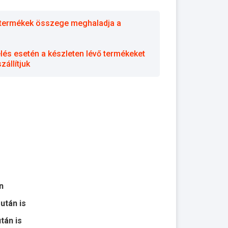
 a termékek összege meghaladja a
elés esetén a készleten lévő termékeket
állítjuk
n
 után is
után is