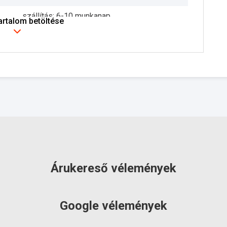
szállítás: 6-10 munkanap
tartalom betöltése
Árukereső vélemények
Google vélemények