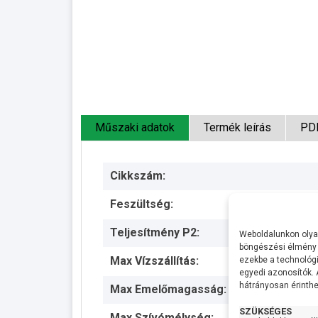
Műszaki adatok
Termék leírás
PD
Cikkszám:
Feszültség:
Teljesítmény P2:
Weboldalunkon olyan
böngészési élmény 
Max Vízszállítás:
ezekbe a technológi
egyedi azonosítók.
hátrányosan érinthet
Max Emelőmagasság:
SZÜKSÉGES
Max Szívómélység: