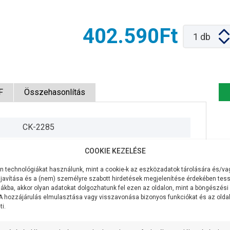
402.590Ft
1
db
F
Összehasonlítás
CK-2285
400V/50Hz
COOKIE KEZELÉSE
4,0 KW
 technológiákat használunk, mint a cookie-k az eszközadatok tárolására és/vag
javítása és a (nem) személyre szabott hirdetések megjelenítése érdekében tess
1200 liter/perc
ákba, akkor olyan adatokat dolgozhatunk fel ezen az oldalon, mint a böngészési
 A hozzájárulás elmulasztása vagy visszavonása bizonyos funkciókat és az old
i.
24,5 méter
7 méter