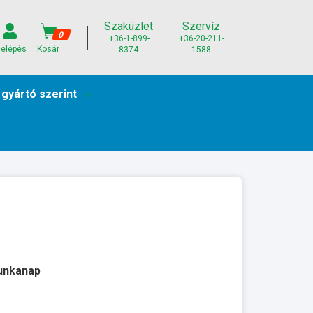
Szaküzlet
Szervíz
0
+36-1-899-
+36-20-211-
elépés
Kosár
8374
1588
 gyártó szerint
munkanap