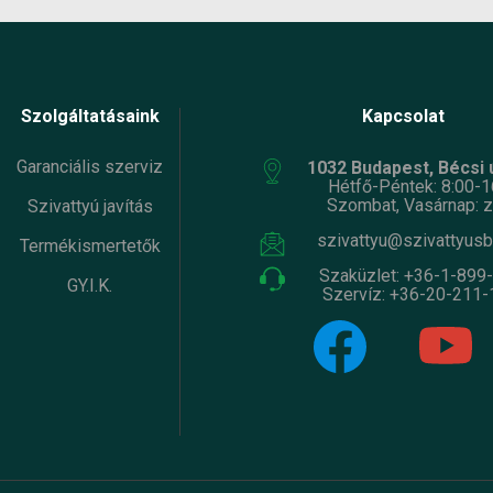
Szolgáltatásaink
Kapcsolat
Garanciális szerviz
1032 Budapest, Bécsi ú
Hétfő-Péntek: 8:00-1
Szombat, Vasárnap: z
Szivattyú javítás
szivattyu@szivattyusb
Termékismertetők
Szaküzlet:
+36-1-899
GY.I.K.
Szervíz:
+36-20-211-