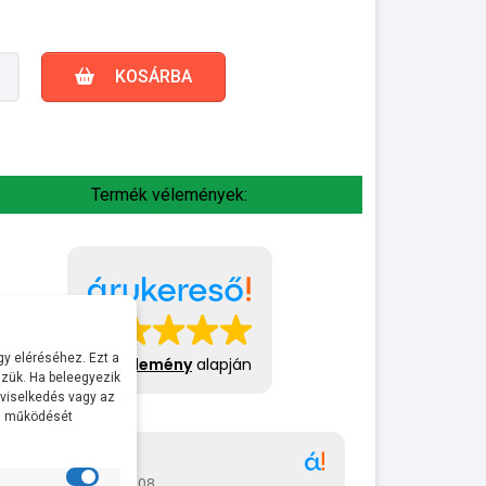
KOSÁRBA
Termék vélemények:
y eléréséhez. Ezt a
413 vélemény
alapján
zük. Ha beleegyezik
 viselkedés vagy az
al működését
Gábor
A bol
2026-07-08
2026-