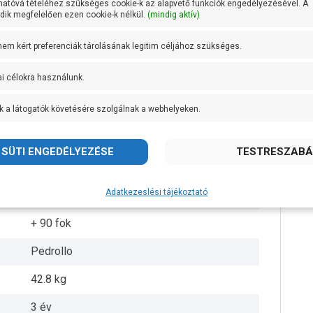
hatóvá tételéhez szükséges cookie-k az alapvető funkciók engedélyezésével. A
ik megfelelően ezen cookie-k nélkül.
(mindig aktív)
DN 65
 nem kért preferenciák tárolásának legitim céljához szükséges.
DN 50
ai célokra használunk.
16,8 méteren 1000 liter/perc
k a látogatók követésére szolgálnak a webhelyeken.
Rézötvözet
Öntvény
AISI 431 rozsdamentes acél
Adatkezeslési tájékoztató
IPX4
+ 90 fok
Pedrollo
42.8 kg
3 év