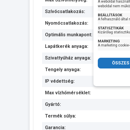
A weboldal használ
weboldal nem működ
Szívócsatlakozás:
BEÁLLÍTÁSOK
A felhasználó által
Nyomócsatlakozás:
STATISZTIKÁK
Kizárólag statisztik
Optimális munkapont:
MARKETING
A marketing cookie-
Lapátkerék anyaga:
Szivattyúház anyaga:
Tengely anyaga:
IP védettség:
Max vízhőmérséklet:
Gyártó:
Termék súlya:
Garancia: