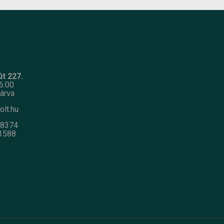
t 227.
6:00
árva
olt.hu
-8374
1588