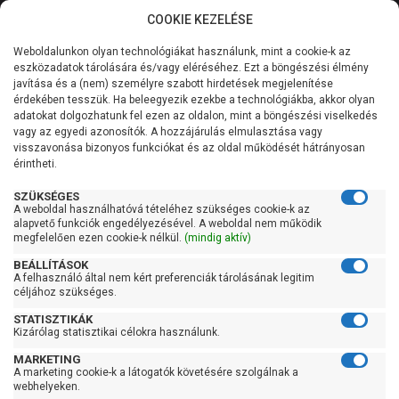
COOKIE KEZELÉSE
0
Weboldalunkon olyan technológiákat használunk, mint a cookie-k az
Kategóriák
Főoldal
Szivattyú vezérlés
Motorvédelem 230V
eszközadatok tárolására és/vagy eléréséhez. Ezt a böngészési élmény
javítása és a (nem) személyre szabott hirdetések megjelenítése
Általános információk
érdekében tesszük. Ha beleegyezik ezekbe a technológiákba, akkor olyan
Pedrollo E1 Mono
adatokat dolgozhatunk fel ezen az oldalon, mint a böngészési viselkedés
vagy az egyedi azonosítók. A hozzájárulás elmulasztása vagy
Szolgáltatásaink
visszavonása bizonyos funkciókat és az oldal működését hátrányosan
érintheti.
Kapcsolat
SZÜKSÉGES
A weboldal használhatóvá tételéhez szükséges cookie-k az
alapvető funkciók engedélyezésével. A weboldal nem működik
megfelelően ezen cookie-k nélkül.
(mindig aktív)
BEÁLLÍTÁSOK
A felhasználó által nem kért preferenciák tárolásának legitim
céljához szükséges.
STATISZTIKÁK
Kizárólag statisztikai célokra használunk.
MARKETING
A marketing cookie-k a látogatók követésére szolgálnak a
webhelyeken.