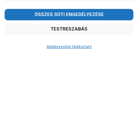
Adatkezeslési tájékoztató
Átvétel
Készletinformáció:
szállítás: 2-3 munkanap