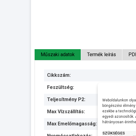
Műszaki adatok
Termék leírás
PD
Cikkszám:
Feszültség:
Teljesítmény P2:
Weboldalunkon olyan
böngészési élmény 
Max Vízszállítás:
ezekbe a technológi
egyedi azonosítók.
hátrányosan érinthet
Max Emelőmagasság:
SZÜKSÉGES
Nyomócsatlakozás: