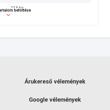
12.6 kg
tartalom betöltése
2 év
szállítás: 6-10 munkanap
Árukereső vélemények
Google vélemények