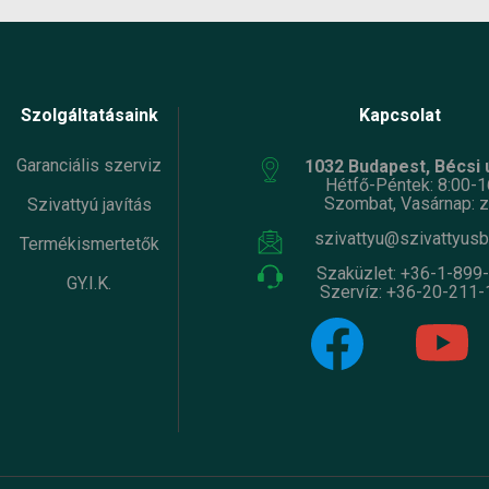
Szolgáltatásaink
Kapcsolat
Garanciális szerviz
1032 Budapest, Bécsi ú
Hétfő-Péntek: 8:00-1
Szombat, Vasárnap: z
Szivattyú javítás
szivattyu@szivattyusb
Termékismertetők
Szaküzlet:
+36-1-899
GY.I.K.
Szervíz:
+36-20-211-