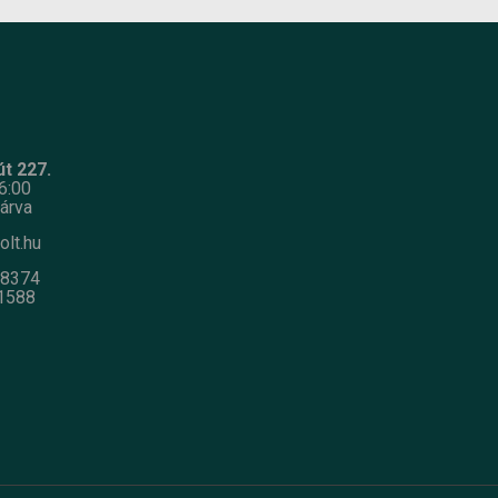
t 227.
6:00
árva
olt.hu
-8374
1588