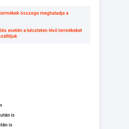
 a termékek összege meghaladja a
elés esetén a készleten lévő termékeket
állítjuk
n
 után is
után is