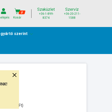
Szaküzlet
Szervíz
0
+36-1-899-
+36-20-211-
elépés
Kosár
8374
1588
 gyártó szerint
UNK!
munkanap
ssal: 3.500Ft)