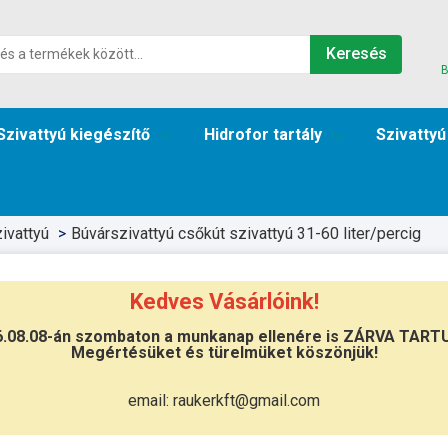
Keresés
B
Szivattyú kiegészítő
Hidrofor tartály
Szivattyú
ivattyú
Búvárszivattyú csőkút szivattyú 31-60 liter/percig
Kedves Vásárlóink!
6.08.08-án szombaton a munkanap ellenére is ZÁRVA TART
Megértésüket és türelmüket köszönjük!
Átvétel
Készletinformáció:
szállítás: 6-10 
email: raukerkft@gmail.com
Szállítási költség:
3.750Ft
(előátutalá