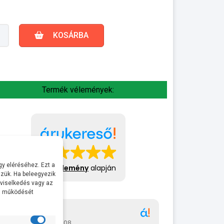
KOSÁRBA
Termék vélemények:
y eléréséhez. Ezt a
413 vélemény
alapján
zük. Ha beleegyezik
 viselkedés vagy az
al működését
Gábor
A bol
2026-07-08
2026-