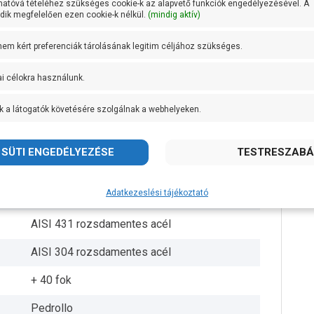
hatóvá tételéhez szükséges cookie-k az alapvető funkciók engedélyezésével. A
ik megfelelően ezen cookie-k nélkül.
(mindig aktív)
101 mm
 nem kért preferenciák tárolásának legitim céljához szükséges.
20 méter
ai célokra használunk.
20 g/m3
k a látogatók követésére szolgálnak a webhelyeken.
40 méter
33 méteren 30 liter/perc
Rézötvözet
Adatkezeslési tájékoztató
1 db
AISI 431 rozsdamentes acél
AISI 304 rozsdamentes acél
+ 40 fok
Pedrollo