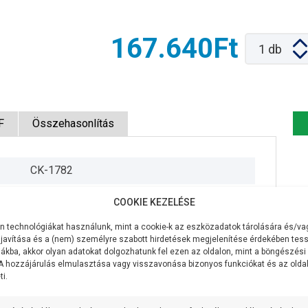
167.640Ft
1
db
F
Összehasonlítás
CK-1782
230V/50Hz
COOKIE KEZELÉSE
750W
 technológiákat használunk, mint a cookie-k az eszközadatok tárolására és/vag
javítása és a (nem) személyre szabott hirdetések megjelenítése érdekében tess
50 liter/perc
ákba, akkor olyan adatokat dolgozhatunk fel ezen az oldalon, mint a böngészési
 A hozzájárulás elmulasztása vagy visszavonása bizonyos funkciókat és az old
i.
75 méter
1 coll