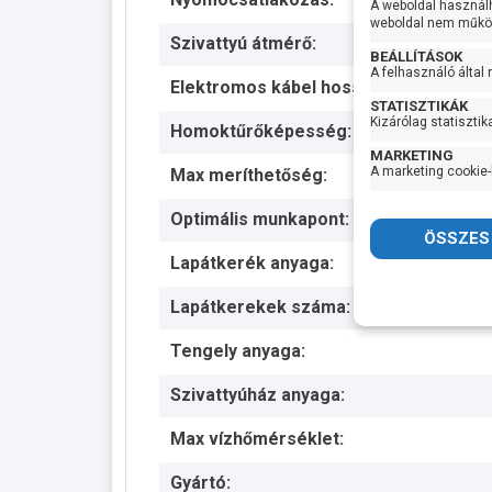
A weboldal használ
weboldal nem működ
Szivattyú átmérő:
BEÁLLÍTÁSOK
A felhasználó által
Elektromos kábel hossza:
STATISZTIKÁK
Kizárólag statisztik
Homoktűrőképesség:
MARKETING
A marketing cookie-
Max meríthetőség:
Optimális munkapont:
Lapátkerék anyaga:
Lapátkerekek száma:
Tengely anyaga:
Szivattyúház anyaga:
Max vízhőmérséklet:
Gyártó: