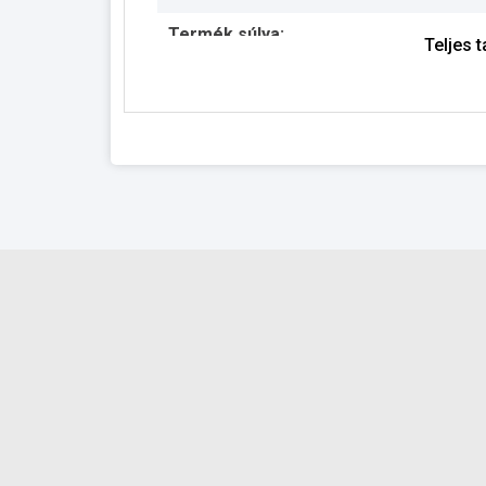
Termék súlya:
Teljes 
Garancia:
Készlet információ: