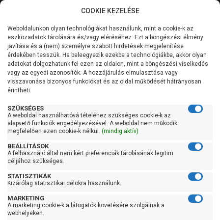
COOKIE KEZELÉSE
0
Weboldalunkon olyan technológiákat használunk, mint a cookie-k az
Kategóriák
Főoldal
Szivattyú
Centrifugál szivattyú
eszközadatok tárolására és/vagy eléréséhez. Ezt a böngészési élmény
Centrifugál szivattyú 101-200 liter/percig
javítása és a (nem) személyre szabott hirdetések megjelenítése
Általános információk
érdekében tesszük. Ha beleegyezik ezekbe a technológiákba, akkor olyan
Pedrollo CPm 170-ST4
adatokat dolgozhatunk fel ezen az oldalon, mint a böngészési viselkedés
vagy az egyedi azonosítók. A hozzájárulás elmulasztása vagy
Szolgáltatásaink
visszavonása bizonyos funkciókat és az oldal működését hátrányosan
érintheti.
Kapcsolat
SZÜKSÉGES
A weboldal használhatóvá tételéhez szükséges cookie-k az
alapvető funkciók engedélyezésével. A weboldal nem működik
megfelelően ezen cookie-k nélkül.
(mindig aktív)
BEÁLLÍTÁSOK
A felhasználó által nem kért preferenciák tárolásának legitim
céljához szükséges.
STATISZTIKÁK
Kizárólag statisztikai célokra használunk.
MARKETING
A marketing cookie-k a látogatók követésére szolgálnak a
webhelyeken.