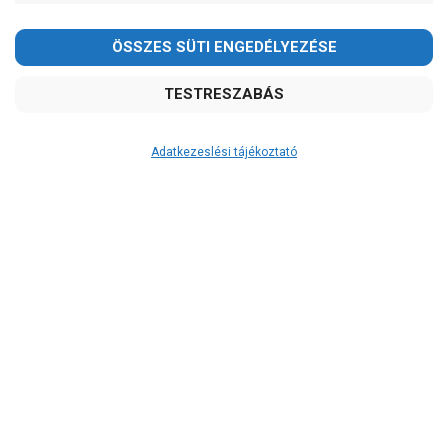
Kedves Vásárlóink!
2026.08.08-án szombaton a munkanap ellenére is ZÁRVA
TARTUNK!
Megértésüket és türelmüket köszönjük!
email: raukerkft@gmail.com
Adatkezeslési tájékoztató
Átvétel
Készletinformáció:
szállítás: 3-5 munkanap
Szállítási költség:
3.750Ft
(előátutalással: 3.500Ft)