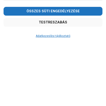
Adatkezeslési tájékoztató
Átvétel
Készletinformáció:
szállítás: 3-5 munkanap
Szállítási költség:
3.290Ft
(előátutalással: 3.000Ft)