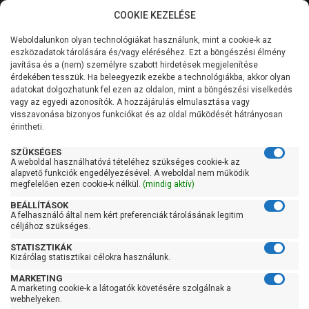
COOKIE KEZELÉSE
0
Weboldalunkon olyan technológiákat használunk, mint a cookie-k az
Kategóriák
Főoldal
Szivattyú
Centrifugál szivattyú
eszközadatok tárolására és/vagy eléréséhez. Ezt a böngészési élmény
Centrifugál szivattyú 101-200 liter/percig
javítása és a (nem) személyre szabott hirdetések megjelenítése
Általános információk
érdekében tesszük. Ha beleegyezik ezekbe a technológiákba, akkor olyan
Pedrollo CP 132-ST4
adatokat dolgozhatunk fel ezen az oldalon, mint a böngészési viselkedés
vagy az egyedi azonosítók. A hozzájárulás elmulasztása vagy
Szolgáltatásaink
visszavonása bizonyos funkciókat és az oldal működését hátrányosan
érintheti.
Kapcsolat
SZÜKSÉGES
A weboldal használhatóvá tételéhez szükséges cookie-k az
alapvető funkciók engedélyezésével. A weboldal nem működik
megfelelően ezen cookie-k nélkül.
(mindig aktív)
BEÁLLÍTÁSOK
A felhasználó által nem kért preferenciák tárolásának legitim
céljához szükséges.
STATISZTIKÁK
Kizárólag statisztikai célokra használunk.
MARKETING
A marketing cookie-k a látogatók követésére szolgálnak a
webhelyeken.