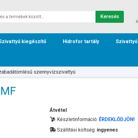
Keresés
B
Szivattyú kiegészítő
Hidrofor tartály
Szivattyú
zabadátömlésű szennyvízszivattyú
-MF
Átvétel
Készletinformáció:
ÉRDEKLŐDJÖN!
Szállítási költség:
ingyenes