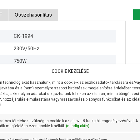
F
Összehasonlítás
CK-1994
230V/50Hz
750W
COOKIE KEZELÉSE
600 liter/perc
 technológiákat használunk, mint a cookie-k az eszközadatok tárolására és/vag
12 méter
javítása és a (nem) személyre szabott hirdetések megjelenítése érdekében tess
ákba, akkor olyan adatokat dolgozhatunk fel ezen az oldalon, mint a böngészési
7 méteren 300 liter/perc
 A hozzájárulás elmulasztása vagy visszavonása bizonyos funkciókat és az old
i.
AISI 304 rozsdamentes acél
hatóvá tételéhez szükséges cookie-k az alapvető funkciók engedélyezésével. A
AISI 316L rozsdamentes acél
ik megfelelően ezen cookie-k nélkül.
(mindig aktív)
AISI 316L rozsdamentes acél