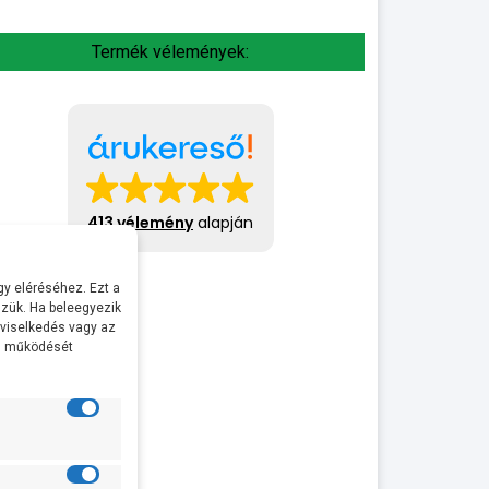
Termék vélemények:
413 vélemény
alapján
y eléréséhez. Ezt a
zük. Ha beleegyezik
 viselkedés vagy az
al működését