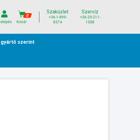
Szaküzlet
Szervíz
0
+36-1-899-
+36-20-211-
elépés
Kosár
8374
1588
 gyártó szerint