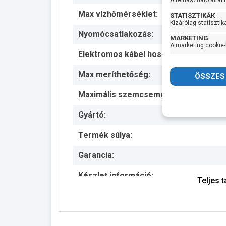
A felhasználó által
Max vízhőmérséklet:
STATISZTIKÁK
Kizárólag statisztik
Nyomócsatlakozás:
MARKETING
A marketing cookie-
Elektromos kábel hossza:
Max meríthetőség:
Maximális szemcseméret:
Gyártó:
Termék súlya:
Garancia:
Készlet információ:
Teljes 