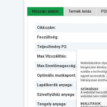
Műszaki adatok
Termék leírás
PD
Cikkszám:
Feszültség:
Teljesítmény P2:
Max Vízszállítás:
Weboldalunkon olyan
Max Emelőmagasság:
böngészési élmény 
ezekbe a technológi
Optimális munkapont:
egyedi azonosítók.
hátrányosan érinthet
Lapátkerék anyaga:
SZÜKSÉGES
A weboldal használ
Szivattyúház anyaga:
weboldal nem működ
BEÁLLÍTÁSOK
Tengely anyaga: