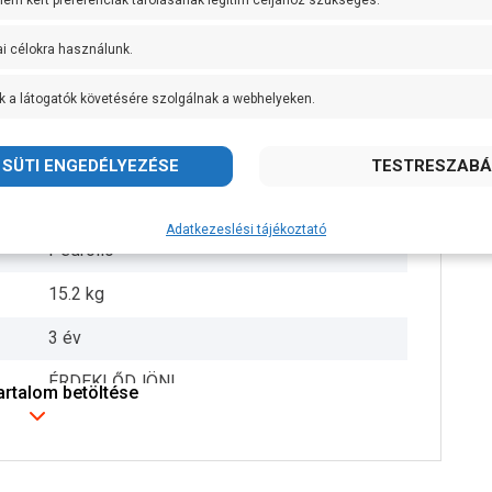
 nem kért preferenciák tárolásának legitim céljához szükséges.
+ 40 fok
ai célokra használunk.
2 coll
k a látogatók követésére szolgálnak a webhelyeken.
10 méter
5 méter
50 mm
Adatkezeslési tájékoztató
Pedrollo
15.2 kg
3 év
ÉRDEKLŐDJÖN!
tartalom betöltése