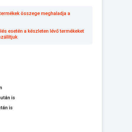
 a termékek összege meghaladja a
elés esetén a készleten lévő termékeket
állítjuk
n
 után is
után is