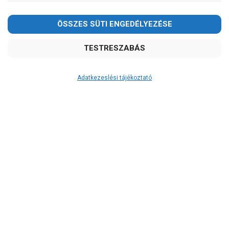
Adatkezeslési tájékoztató
Átvétel
Készletinformáció:
szállítás: 6-10 munkanap
Szállítási költség:
ingyenes