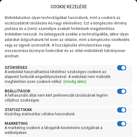
COOKIE KEZELÉSE
0
Weboldalunkon olyan technológiákat használunk, mint a cookie-k az
Kategóriák
Főoldal
Szivattyú
Búvárszivattyú csőkút szivattyú
eszközadatok tárolására és/vagy eléréséhez. Ezt a böngészési élmény
Búvárszivattyú csőkút szivattyú 400 liter/perc felett
javítása és a (nem) személyre szabott hirdetések megjelenítése
Általános információk
érdekében tesszük. Ha beleegyezik ezekbe a technológiákba, akkor olyan
Pedrollo 6SR 27/20
adatokat dolgozhatunk fel ezen az oldalon, mint a böngészési viselkedés
vagy az egyedi azonosítók. A hozzájárulás elmulasztása vagy
Szolgáltatásaink
visszavonása bizonyos funkciókat és az oldal működését hátrányosan
érintheti.
Kapcsolat
SZÜKSÉGES
A weboldal használhatóvá tételéhez szükséges cookie-k az
alapvető funkciók engedélyezésével. A weboldal nem működik
megfelelően ezen cookie-k nélkül.
(mindig aktív)
BEÁLLÍTÁSOK
A felhasználó által nem kért preferenciák tárolásának legitim
céljához szükséges.
STATISZTIKÁK
Kizárólag statisztikai célokra használunk.
MARKETING
A marketing cookie-k a látogatók követésére szolgálnak a
webhelyeken.