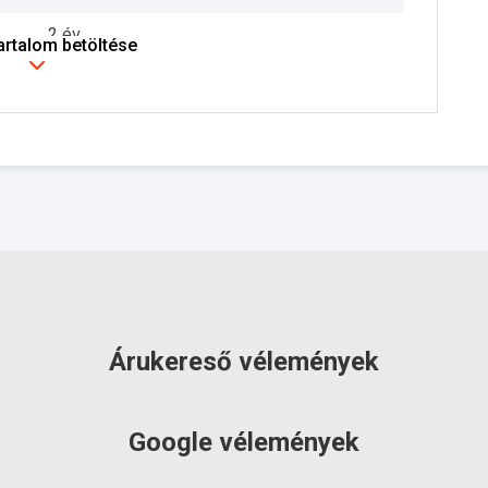
2 év
tartalom betöltése
szállítás: 6-10 munkanap
Árukereső vélemények
Google vélemények