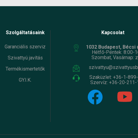
Szolgáltatásaink
Kapcsolat
Garanciális szerviz
1032 Budapest, Bécsi ú
Hétfő-Péntek: 8:00-1
Szombat, Vasárnap: z
Szivattyú javítás
szivattyu@szivattyusb
Termékismertetők
Szaküzlet:
+36-1-899
GY.I.K.
Szervíz:
+36-20-211-