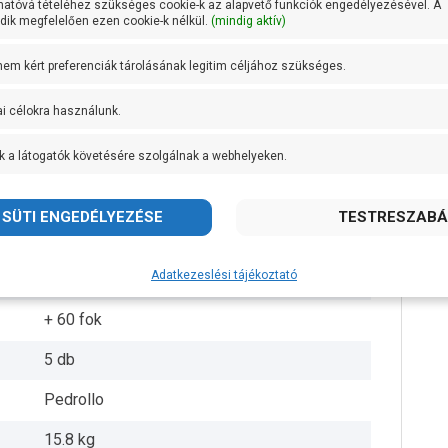
hatóvá tételéhez szükséges cookie-k az alapvető funkciók engedélyezésével. A
ik megfelelően ezen cookie-k nélkül.
(mindig aktív)
1 coll
 nem kért preferenciák tárolásának legitim céljához szükséges.
1 coll
ai célokra használunk.
38 méteren 80 liter/perc
k a látogatók követésére szolgálnak a webhelyeken.
AISI 304 rozsdamentes acél
Öntvény
AISI 431 rozsdamentes acél
Adatkezeslési tájékoztató
IPX4
+ 60 fok
5 db
Pedrollo
15.8 kg