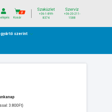
Szaküzlet
Szervíz
0
+36-1-899-
+36-20-211-
elépés
Kosár
8374
1588
 gyártó szerint
munkanap
ssal: 3.800Ft)