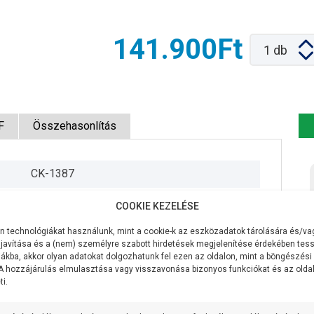
141.900Ft
1
db
F
Összehasonlítás
CK-1387
230V/50Hz
COOKIE KEZELÉSE
1100W
 technológiákat használunk, mint a cookie-k az eszközadatok tárolására és/vag
javítása és a (nem) személyre szabott hirdetések megjelenítése érdekében tess
130 liter/perc
ákba, akkor olyan adatokat dolgozhatunk fel ezen az oldalon, mint a böngészési
 A hozzájárulás elmulasztása vagy visszavonása bizonyos funkciókat és az old
i.
63 méter
7 méter