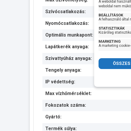
A weboldal használ
weboldal nem működ
Szívócsatlakozás:
BEÁLLÍTÁSOK
A felhasználó által
Nyomócsatlakozás:
STATISZTIKÁK
Kizárólag statisztik
Optimális munkapont:
MARKETING
A marketing cookie-
Lapátkerék anyaga:
Szivattyúház anyaga:
Tengely anyaga:
IP védettség:
Max vízhőmérséklet:
Fokozatok száma:
Gyártó:
Termék súlya: