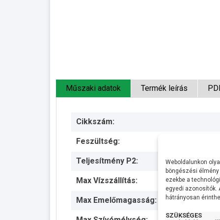
Műszaki adatok
Termék leírás
PD
Cikkszám:
Feszültség:
Teljesítmény P2:
Weboldalunkon olyan
böngészési élmény 
Max Vízszállítás:
ezekbe a technológi
egyedi azonosítók.
hátrányosan érinthet
Max Emelőmagasság:
SZÜKSÉGES
Max Szívómélység: