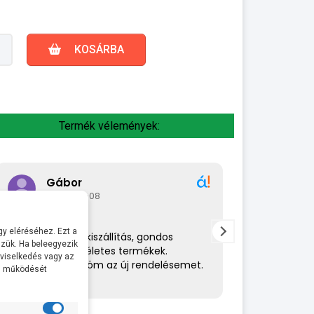
KOSÁRBA
Termék vélemények:
Gábor
A bol
2026-07-08
2026-
y eléréséhez. Ezt a
Rendkívül gyors kiszállítás, gondos
Az eladó nagy
zük. Ha beleegyezik
csomagolás,tökéletes termékek.
amit csinál. 
 viselkedés vagy az
Hamarosan küldöm az új rendelésemet.
helyén volt. 
al működését
ajánlom.
· Pontosság