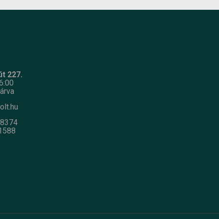
t 227.
6:00
árva
olt.hu
-8374
1588