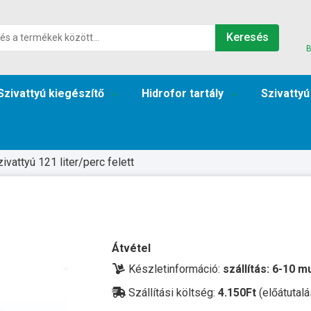
Keresés
B
Szivattyú kiegészítő
Hidrofor tartály
Szivattyú
zivattyú 121 liter/perc felett
Átvétel
Készletinformáció:
szállítás: 6-10 
Szállítási költség:
4.150Ft
(előátutalá