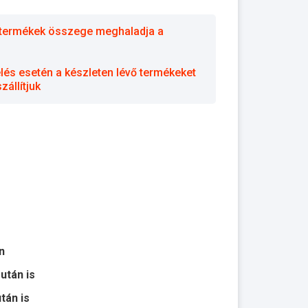
 a termékek összege meghaladja a
elés esetén a készleten lévő termékeket
állítjuk
n
 után is
után is