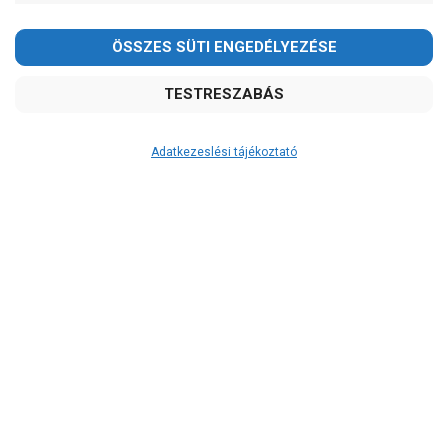
Kedves Vásárlóink!
2026.08.08-án szombaton a munkanap ellenére is ZÁRVA
TARTUNK!
Megértésüket és türelmüket köszönjük!
email: raukerkft@gmail.com
Adatkezeslési tájékoztató
Átvétel
Készletinformáció:
szállítás: 3-5 munkanap
Szállítási költség:
ingyenes