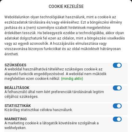
COOKIE KEZELÉSE
0
Weboldalunkon olyan technológiákat használunk, mint a cookie-k az
Kategóriák
Főoldal
Szivattyú
Búvárszivattyú csőkút szivattyú
eszközadatok tárolására és/vagy eléréséhez. Ezt a böngészési élmény
Búvárszivattyú csőkút szivattyú 30 liter/percig
javítása és a (nem) személyre szabott hirdetések megjelenítése
Általános információk
érdekében tesszük. Ha beleegyezik ezekbe a technológiákba, akkor olyan
Pedrollo 4SRm 1/20 S-PD
adatokat dolgozhatunk fel ezen az oldalon, mint a böngészési viselkedés
vagy az egyedi azonosítók. A hozzájárulás elmulasztása vagy
Szolgáltatásaink
visszavonása bizonyos funkciókat és az oldal működését hátrányosan
érintheti.
Kapcsolat
SZÜKSÉGES
A weboldal használhatóvá tételéhez szükséges cookie-k az
alapvető funkciók engedélyezésével. A weboldal nem működik
megfelelően ezen cookie-k nélkül.
(mindig aktív)
BEÁLLÍTÁSOK
A felhasználó által nem kért preferenciák tárolásának legitim
céljához szükséges.
STATISZTIKÁK
Kizárólag statisztikai célokra használunk.
MARKETING
A marketing cookie-k a látogatók követésére szolgálnak a
webhelyeken.