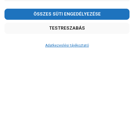
Kedves Vásárlóink!
2026.08.08-án szombaton a munkanap ellenére is ZÁRVA
TARTUNK!
Megértésüket és türelmüket köszönjük!
email: raukerkft@gmail.com
Adatkezeslési tájékoztató
Átvétel
Készletinformáció:
szállítás: 2-3 munkanap
Szállítási költség:
ingyenes