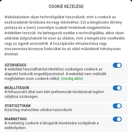
COOKIE KEZELÉSE
0
Weboldalunkon olyan technológiákat használunk, mint a cookie-k az
Kategóriák
Főoldal
Szivattyú
Búvárszivattyú csőkút szivattyú
eszközadatok tárolására és/vagy eléréséhez. Ezt a böngészési élmény
Búvárszivattyú csőkút szivattyú 201-400 liter/percig
javítása és a (nem) személyre szabott hirdetések megjelenítése
Általános információk
érdekében tesszük. Ha beleegyezik ezekbe a technológiákba, akkor olyan
Pedrollo 4SR12m/9-PD
adatokat dolgozhatunk fel ezen az oldalon, mint a böngészési viselkedés
vagy az egyedi azonosítók. A hozzájárulás elmulasztása vagy
Szolgáltatásaink
visszavonása bizonyos funkciókat és az oldal működését hátrányosan
érintheti.
Kapcsolat
SZÜKSÉGES
A weboldal használhatóvá tételéhez szükséges cookie-k az
alapvető funkciók engedélyezésével. A weboldal nem működik
megfelelően ezen cookie-k nélkül.
(mindig aktív)
BEÁLLÍTÁSOK
A felhasználó által nem kért preferenciák tárolásának legitim
céljához szükséges.
STATISZTIKÁK
Kizárólag statisztikai célokra használunk.
MARKETING
A marketing cookie-k a látogatók követésére szolgálnak a
webhelyeken.