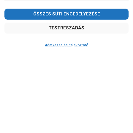
Adatkezeslési tájékoztató
Átvétel
Készletinformáció:
szállítás: 2-3 munkanap
Szállítási költség:
4.150Ft
(előátutalással: 3.800Ft)