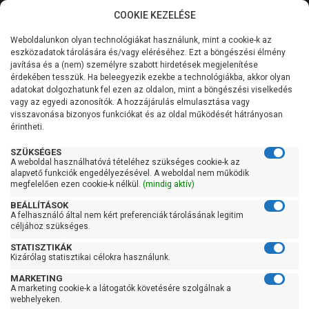
COOKIE KEZELÉSE
0
Weboldalunkon olyan technológiákat használunk, mint a cookie-k az
Kategóriák
Főoldal
Szivattyú
Búvárszivattyú csőkút szivattyú
eszközadatok tárolására és/vagy eléréséhez. Ezt a böngészési élmény
Búvárszivattyú csőkút szivattyú 201-400 liter/percig
javítása és a (nem) személyre szabott hirdetések megjelenítése
Általános információk
érdekében tesszük. Ha beleegyezik ezekbe a technológiákba, akkor olyan
Pedrollo 4SR12m/4-PD
adatokat dolgozhatunk fel ezen az oldalon, mint a böngészési viselkedés
vagy az egyedi azonosítók. A hozzájárulás elmulasztása vagy
Szolgáltatásaink
visszavonása bizonyos funkciókat és az oldal működését hátrányosan
érintheti.
Kapcsolat
SZÜKSÉGES
A weboldal használhatóvá tételéhez szükséges cookie-k az
alapvető funkciók engedélyezésével. A weboldal nem működik
megfelelően ezen cookie-k nélkül.
(mindig aktív)
BEÁLLÍTÁSOK
A felhasználó által nem kért preferenciák tárolásának legitim
céljához szükséges.
STATISZTIKÁK
Kizárólag statisztikai célokra használunk.
MARKETING
A marketing cookie-k a látogatók követésére szolgálnak a
webhelyeken.