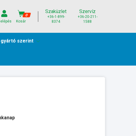
Szaküzlet
Szervíz
0
+36-1-899-
+36-20-211-
elépés
Kosár
8374
1588
 gyártó szerint
unkanap