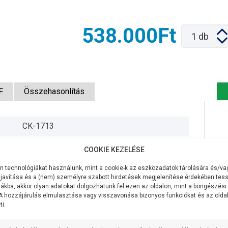
538.000Ft
1
db
F
Összehasonlítás
CK-1713
400V/50Hz
COOKIE KEZELÉSE
3,0 KW
 technológiákat használunk, mint a cookie-k az eszközadatok tárolására és/vag
javítása és a (nem) személyre szabott hirdetések megjelenítése érdekében tess
150 liter/perc
ákba, akkor olyan adatokat dolgozhatunk fel ezen az oldalon, mint a böngészési
 A hozzájárulás elmulasztása vagy visszavonása bizonyos funkciókat és az old
i.
158 méter
2 coll