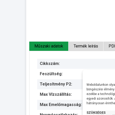
Műszaki adatok
Termék leírás
PD
Cikkszám:
Feszültség:
Teljesítmény P2:
Weboldalunkon olyan
böngészési élmény 
Max Vízszállítás:
ezekbe a technológi
egyedi azonosítók.
hátrányosan érinthet
Max Emelőmagasság:
SZÜKSÉGES
Nyomócsatlakozás: