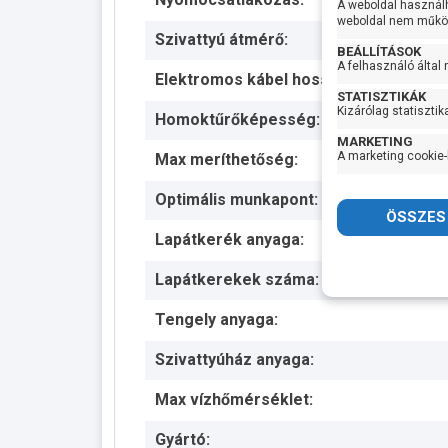
A weboldal használ
weboldal nem működ
Szivattyú átmérő:
BEÁLLÍTÁSOK
A felhasználó által
Elektromos kábel hossza:
STATISZTIKÁK
Kizárólag statisztik
Homoktűrőképesség:
MARKETING
A marketing cookie-
Max meríthetőség:
Optimális munkapont:
Lapátkerék anyaga:
Lapátkerekek száma:
Tengely anyaga:
Szivattyúház anyaga:
Max vízhőmérséklet:
Gyártó: