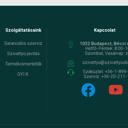
Szolgáltatásaink
Kapcsolat
Garanciális szerviz
1032 Budapest, Bécsi ú
Hétfő-Péntek: 8:00-1
Szombat, Vasárnap: z
Szivattyú javítás
szivattyu@szivattyusb
Termékismertetők
Szaküzlet:
+36-1-899
GY.I.K.
Szervíz:
+36-20-211-