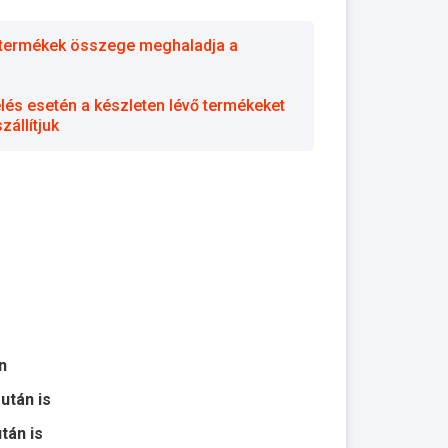
 a termékek összege meghaladja a
elés esetén a készleten lévő termékeket
állítjuk
n
 után is
után is