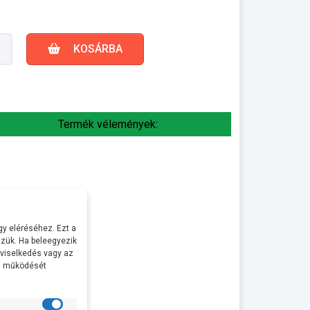
KOSÁRBA
Termék vélemények:
y eléréséhez. Ezt a
zük. Ha beleegyezik
 viselkedés vagy az
al működését