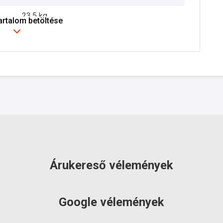
23.5 kg
tartalom betöltése
3 év
szállítás: 3-5 munkanap
Árukereső vélemények
Google vélemények