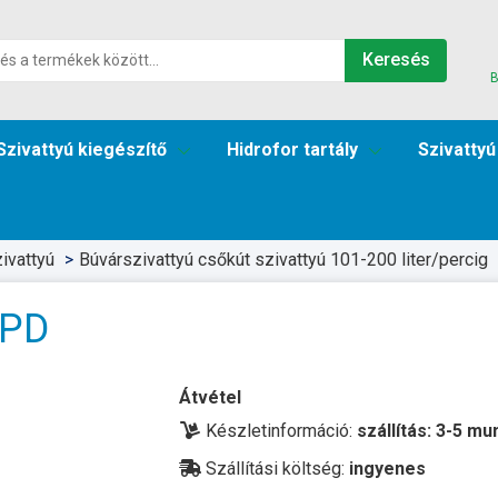
Keresés
B
Szivattyú kiegészítő
Hidrofor tartály
Szivattyú
ivattyú
Búvárszivattyú csőkút szivattyú 101-200 liter/percig
-PD
Átvétel
Készletinformáció:
szállítás: 3-5 m
Szállítási költség:
ingyenes