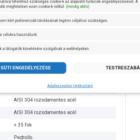
hatóvá tételéhez szükséges cookie-k az alapvető funkciók engedélyezésével. A
ik megfelelően ezen cookie-k nélkül.
(mindig aktív)
98 mm
 nem kért preferenciák tárolásának legitim céljához szükséges.
3,6 méter
ai célokra használunk.
200 g/m3
k a látogatók követésére szolgálnak a webhelyeken.
200 méter
119 méteren 100 liter/perc
Delrin
Adatkezeslési tájékoztató
24 db
AISI 304 rozsdamentes acél
AISI 304 rozsdamentes acél
+ 35 fok
Pedrollo