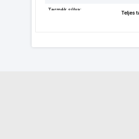
Termék súlya:
Teljes 
Garancia:
Készlet információ: