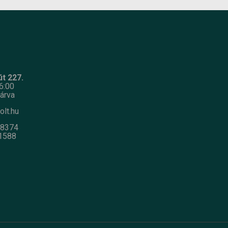
t 227.
6:00
árva
olt.hu
-8374
1588