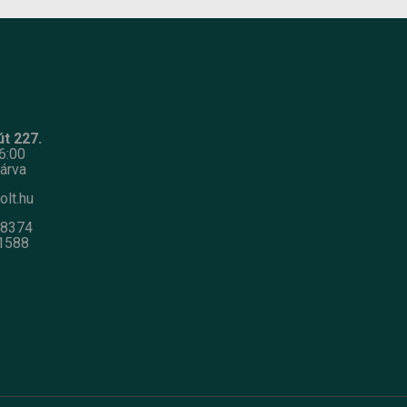
t 227.
6:00
árva
olt.hu
-8374
1588