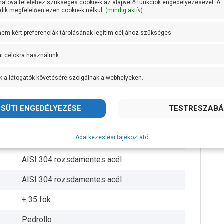
hatóvá tételéhez szükséges cookie-k az alapvető funkciók engedélyezésével. A
ik megfelelően ezen cookie-k nélkül.
(mindig aktív)
98 mm
 nem kért preferenciák tárolásának legitim céljához szükséges.
2 méter
ai célokra használunk.
200 g/m3
k a látogatók követésére szolgálnak a webhelyeken.
200 méter
33 méteren 70 liter/perc
Delrin
Adatkezeslési tájékoztató
6 db
AISI 304 rozsdamentes acél
AISI 304 rozsdamentes acél
+ 35 fok
Pedrollo