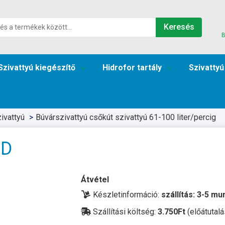
Keresés
B
Szivattyú kiegészítő
Hidrofor tartály
Szivattyú
ivattyú
Búvárszivattyú csőkút szivattyú 61-100 liter/percig
PD
Átvétel
Készletinformáció:
szállítás: 3-5 m
Szállítási költség:
3.750Ft
(előátutalá