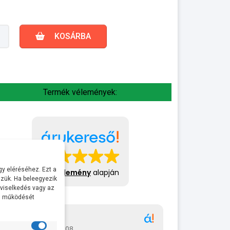
KOSÁRBA
Termék vélemények:
y eléréséhez. Ezt a
413 vélemény
alapján
zük. Ha beleegyezik
 viselkedés vagy az
al működését
Gábor
A bol
2026-07-08
2026-