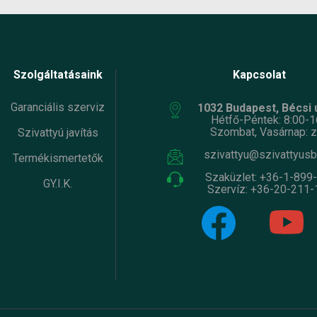
Szolgáltatásaink
Kapcsolat
Garanciális szerviz
1032 Budapest, Bécsi ú
Hétfő-Péntek: 8:00-1
Szombat, Vasárnap: z
Szivattyú javítás
szivattyu@szivattyusb
Termékismertetők
Szaküzlet:
+36-1-899
GY.I.K.
Szervíz:
+36-20-211-