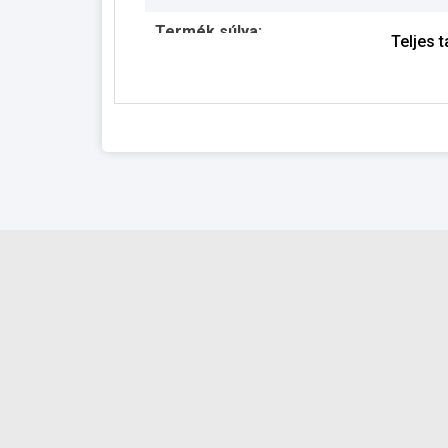
Termék súlya:
Teljes 
Garancia:
Készlet információ: