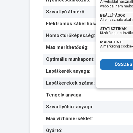
A weboldal használ
weboldal nem működ
Szivattyú átmérő:
BEÁLLÍTÁSOK
A felhasználó által
Elektromos kábel hossza:
STATISZTIKÁK
Kizárólag statisztik
Homoktűrőképesség:
MARKETING
A marketing cookie-
Max meríthetőség:
Optimális munkapont:
Lapátkerék anyaga:
Lapátkerekek száma:
Tengely anyaga:
Szivattyúház anyaga:
Max vízhőmérséklet:
Gyártó: