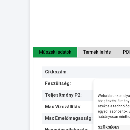
Műszaki adatok
Termék leírás
PD
Cikkszám:
Feszültség:
Teljesítmény P2:
Weboldalunkon olyan
böngészési élmény 
Max Vízszállítás:
ezekbe a technológi
egyedi azonosítók.
hátrányosan érinthet
Max Emelőmagasság:
SZÜKSÉGES
Nyomócsatlakozás: