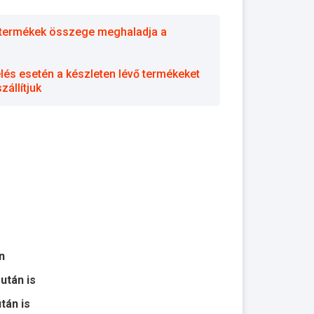
 a termékek összege meghaladja a
elés esetén a készleten lévő termékeket
állítjuk
n
 után is
után is