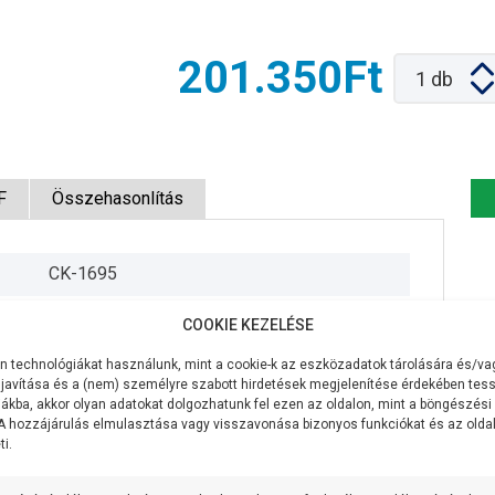
201.350Ft
1
db
F
Összehasonlítás
CK-1695
400V/50Hz
COOKIE KEZELÉSE
550W
 technológiákat használunk, mint a cookie-k az eszközadatok tárolására és/vag
javítása és a (nem) személyre szabott hirdetések megjelenítése érdekében tess
100 liter/perc
ákba, akkor olyan adatokat dolgozhatunk fel ezen az oldalon, mint a böngészési
 A hozzájárulás elmulasztása vagy visszavonása bizonyos funkciókat és az old
i.
48 méter
5/4 coll