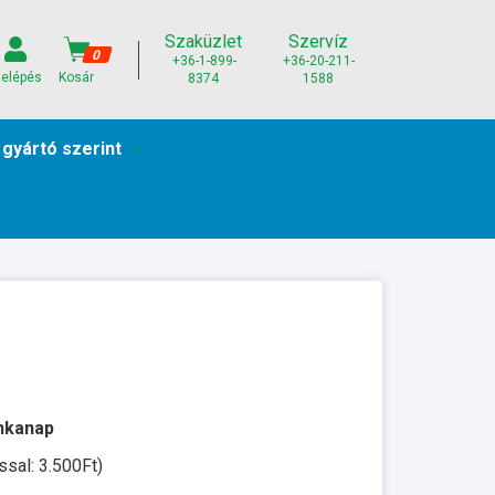
Szaküzlet
Szervíz
0
+36-1-899-
+36-20-211-
elépés
Kosár
8374
1588
 gyártó szerint
unkanap
ssal: 3.500Ft)