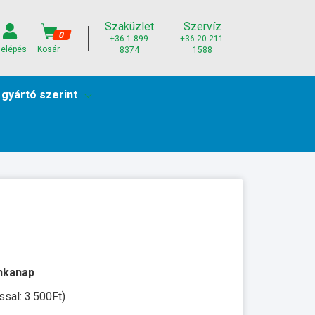
Szaküzlet
Szervíz
0
+36-1-899-
+36-20-211-
elépés
Kosár
8374
1588
 gyártó szerint
unkanap
ssal: 3.500Ft)