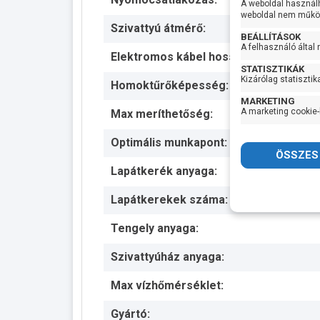
A weboldal használ
weboldal nem működ
Szivattyú átmérő:
BEÁLLÍTÁSOK
A felhasználó által
Elektromos kábel hossza:
STATISZTIKÁK
Kizárólag statisztik
Homoktűrőképesség:
MARKETING
A marketing cookie-
Max meríthetőség:
Optimális munkapont:
Lapátkerék anyaga:
Lapátkerekek száma:
Tengely anyaga:
Szivattyúház anyaga:
Max vízhőmérséklet:
Gyártó: