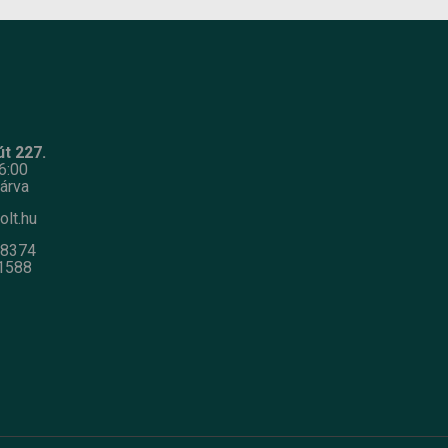
t 227.
6:00
árva
olt.hu
-8374
1588