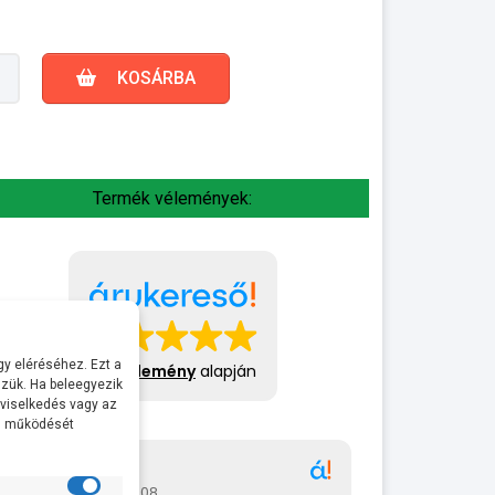
KOSÁRBA
Termék vélemények:
y eléréséhez. Ezt a
413 vélemény
alapján
zük. Ha beleegyezik
 viselkedés vagy az
al működését
Gábor
A bol
2026-07-08
2026-