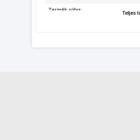
Termék súlya:
Teljes 
Garancia:
Készlet információ: