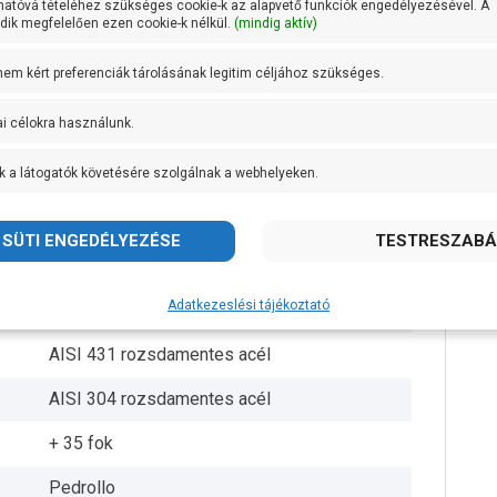
hatóvá tételéhez szükséges cookie-k az alapvető funkciók engedélyezésével. A
ik megfelelően ezen cookie-k nélkül.
(mindig aktív)
100 mm
 nem kért preferenciák tárolásának legitim céljához szükséges.
20 méter
ai célokra használunk.
200 g/m3
k a látogatók követésére szolgálnak a webhelyeken.
60 méter
23,8 méteren 60 liter/perc
Delrin
Adatkezeslési tájékoztató
4 db
AISI 431 rozsdamentes acél
AISI 304 rozsdamentes acél
+ 35 fok
Pedrollo