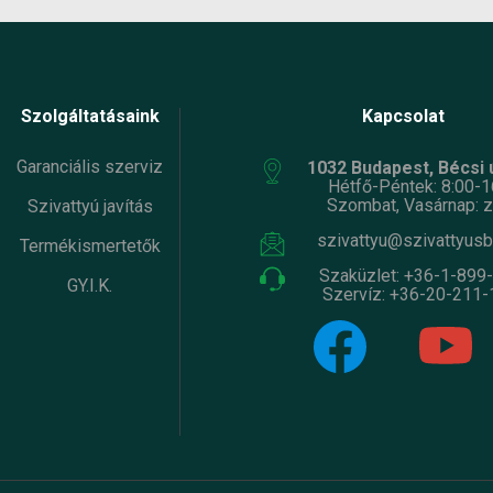
Szolgáltatásaink
Kapcsolat
Garanciális szerviz
1032 Budapest, Bécsi ú
Hétfő-Péntek: 8:00-1
Szombat, Vasárnap: z
Szivattyú javítás
szivattyu@szivattyusb
Termékismertetők
Szaküzlet:
+36-1-899
GY.I.K.
Szervíz:
+36-20-211-