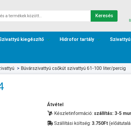
Keresés
B
Szivattyú kiegészítő
Hidrofor tartály
Szivattyú
ivattyú
Búvárszivattyú csőkút szivattyú 61-100 liter/percig
4
Átvétel
Készletinformáció:
szállítás: 3-5 m
Szállítási költség:
3.750Ft
(előátutalá