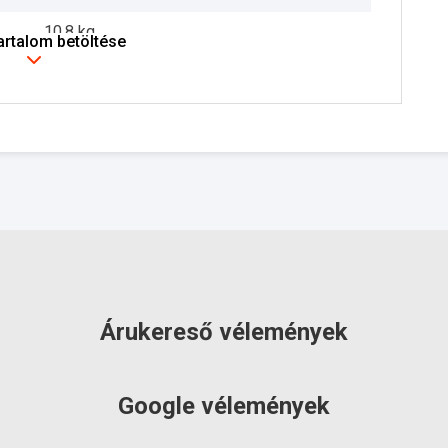
10.8 kg
tartalom betöltése
2 év
szállítás: 3-5 munkanap
Árukereső vélemények
Google vélemények