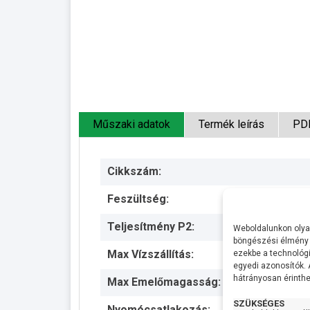
Műszaki adatok
Termék leírás
PD
Cikkszám:
Feszültség:
Teljesítmény P2:
Weboldalunkon olyan
böngészési élmény 
Max Vízszállítás:
ezekbe a technológi
egyedi azonosítók.
hátrányosan érinthet
Max Emelőmagasság:
SZÜKSÉGES
Nyomócsatlakozás: