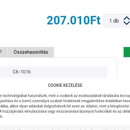
207.010Ft
1
db
F
Összehasonlítás
CK-1016
230V/50Hz
COOKIE KEZELÉSE
370W
 technológiákat használunk, mint a cookie-k az eszközadatok tárolására és/vag
javítása és a (nem) személyre szabott hirdetések megjelenítése érdekében tess
100 liter/perc
ákba, akkor olyan adatokat dolgozhatunk fel ezen az oldalon, mint a böngészési
 A hozzájárulás elmulasztása vagy visszavonása bizonyos funkciókat és az old
i.
31,5 méter
5/4 coll