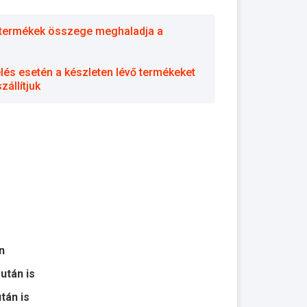
 a termékek összege meghaladja a
elés esetén a készleten lévő termékeket
állítjuk
n
 után is
után is