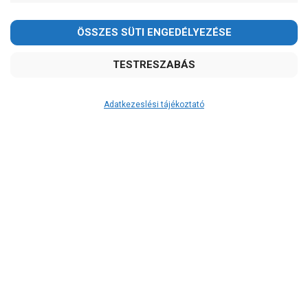
Kedves Vásárlóink!
2026.08.08-án szombaton a munkanap ellenére is ZÁRVA
TARTUNK!
Megértésüket és türelmüket köszönjük!
email: raukerkft@gmail.com
Adatkezeslési tájékoztató
Átvétel
Készletinformáció:
RAKTÁRON!
Szállítási költség:
4.150Ft
(előátutalással: 3.800Ft)