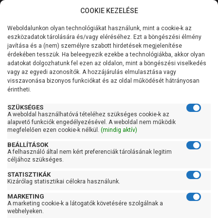
COOKIE KEZELÉSE
0
Weboldalunkon olyan technológiákat használunk, mint a cookie-k az
Kategóriák
Főoldal
Szivattyú
Búvárszivattyú csőkút szivattyú
eszközadatok tárolására és/vagy eléréséhez. Ezt a böngészési élmény
Búvárszivattyú csőkút szivattyú 61-100 liter/percig
javítása és a (nem) személyre szabott hirdetések megjelenítése
Általános információk
érdekében tesszük. Ha beleegyezik ezekbe a technológiákba, akkor olyan
Pedrollo 4Blockm 4/13
adatokat dolgozhatunk fel ezen az oldalon, mint a böngészési viselkedés
vagy az egyedi azonosítók. A hozzájárulás elmulasztása vagy
Szolgáltatásaink
visszavonása bizonyos funkciókat és az oldal működését hátrányosan
érintheti.
Kapcsolat
SZÜKSÉGES
A weboldal használhatóvá tételéhez szükséges cookie-k az
alapvető funkciók engedélyezésével. A weboldal nem működik
megfelelően ezen cookie-k nélkül.
(mindig aktív)
BEÁLLÍTÁSOK
A felhasználó által nem kért preferenciák tárolásának legitim
céljához szükséges.
STATISZTIKÁK
Kizárólag statisztikai célokra használunk.
MARKETING
A marketing cookie-k a látogatók követésére szolgálnak a
webhelyeken.