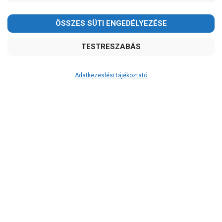
Adatkezeslési tájékoztató
Átvétel
Készletinformáció:
szállítás: 6-10 munkanap
Szállítási költség:
ingyenes