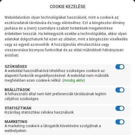
COOKIE KEZELÉSE
0
Weboldalunkon olyan technológiákat használunk, mint a cookie-k az
Kategóriák
Főoldal
Szivattyú
Búvárszivattyú csőkút szivattyú
eszközadatok tárolására és/vagy eléréséhez. Ezt a böngészési élmény
Búvárszivattyú csőkút szivattyú 31-60 liter/percig
javítása és a (nem) személyre szabott hirdetések megjelenítése
Általános információk
érdekében tesszük. Ha beleegyezik ezekbe a technológiákba, akkor olyan
Pedrollo 3SR 2/41
adatokat dolgozhatunk fel ezen az oldalon, mint a böngészési viselkedés
vagy az egyedi azonosítók. A hozzájárulás elmulasztása vagy
Szolgáltatásaink
visszavonása bizonyos funkciókat és az oldal működését hátrányosan
érintheti.
Kapcsolat
SZÜKSÉGES
A weboldal használhatóvá tételéhez szükséges cookie-k az
alapvető funkciók engedélyezésével. A weboldal nem működik
megfelelően ezen cookie-k nélkül.
(mindig aktív)
BEÁLLÍTÁSOK
A felhasználó által nem kért preferenciák tárolásának legitim
céljához szükséges.
STATISZTIKÁK
Kizárólag statisztikai célokra használunk.
MARKETING
A marketing cookie-k a látogatók követésére szolgálnak a
webhelyeken.