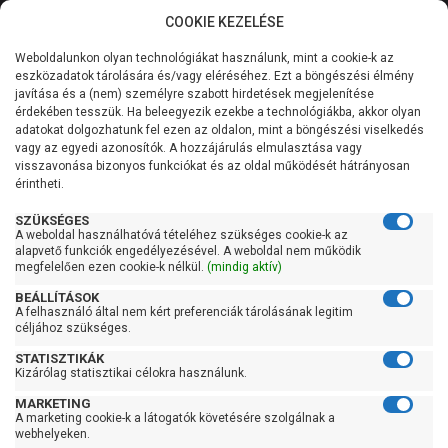
COOKIE KEZELÉSE
0
Weboldalunkon olyan technológiákat használunk, mint a cookie-k az
Kategóriák
Főoldal
Szivattyú
Kerti szivattyú
eszközadatok tárolására és/vagy eléréséhez. Ezt a böngészési élmény
Kerti szivattyú 61-90 liter/percig
javítása és a (nem) személyre szabott hirdetések megjelenítése
Általános információk
érdekében tesszük. Ha beleegyezik ezekbe a technológiákba, akkor olyan
Pedrollo 2CR 80X
adatokat dolgozhatunk fel ezen az oldalon, mint a böngészési viselkedés
vagy az egyedi azonosítók. A hozzájárulás elmulasztása vagy
Szolgáltatásaink
visszavonása bizonyos funkciókat és az oldal működését hátrányosan
érintheti.
Kapcsolat
SZÜKSÉGES
A weboldal használhatóvá tételéhez szükséges cookie-k az
alapvető funkciók engedélyezésével. A weboldal nem működik
megfelelően ezen cookie-k nélkül.
(mindig aktív)
BEÁLLÍTÁSOK
A felhasználó által nem kért preferenciák tárolásának legitim
céljához szükséges.
STATISZTIKÁK
Kizárólag statisztikai célokra használunk.
MARKETING
A marketing cookie-k a látogatók követésére szolgálnak a
webhelyeken.