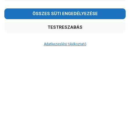
Kedves Vásárlóink!
2026.08.08-án szombaton a munkanap ellenére is ZÁRVA
TARTUNK!
Megértésüket és türelmüket köszönjük!
email: raukerkft@gmail.com
Adatkezeslési tájékoztató
Átvétel
Készletinformáció:
szállítás: 6-10 munkanap
Szállítási költség:
3.290Ft
(előátutalással: 3.000Ft)