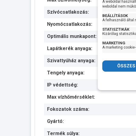
A weboldal használ
weboldal nem működ
Szívócsatlakozás:
BEÁLLÍTÁSOK
A felhasználó által
Nyomócsatlakozás:
STATISZTIKÁK
Kizárólag statisztik
Optimális munkapont:
MARKETING
A marketing cookie-
Lapátkerék anyaga:
Szivattyúház anyaga:
Tengely anyaga:
IP védettség:
Max vízhőmérséklet:
Fokozatok száma:
Gyártó:
Termék súlya: