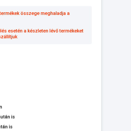
 a termékek összege meghaladja a
elés esetén a készleten lévő termékeket
állítjuk
n
 után is
után is