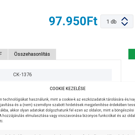
97.950Ft
1
db
F
Összehasonlítás
CK-1376
230V/50Hz
COOKIE KEZELÉSE
370W
 technológiákat használunk, mint a cookie-k az eszközadatok tárolására és/vag
javítása és a (nem) személyre szabott hirdetések megjelenítése érdekében tess
70 liter/perc
ákba, akkor olyan adatokat dolgozhatunk fel ezen az oldalon, mint a böngészési
 A hozzájárulás elmulasztása vagy visszavonása bizonyos funkciókat és az old
i.
27 méter
7 méter