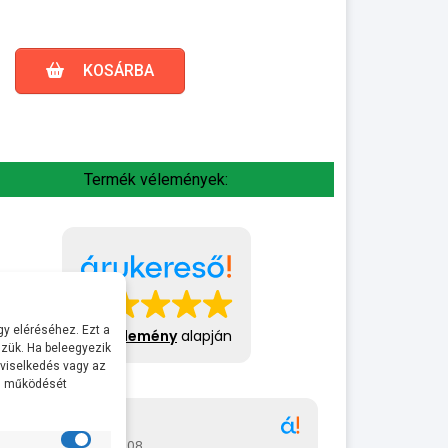
KOSÁRBA
Termék vélemények:
y eléréséhez. Ezt a
413 vélemény
alapján
zük. Ha beleegyezik
 viselkedés vagy az
al működését
Gábor
A bol
2026-07-08
2026-