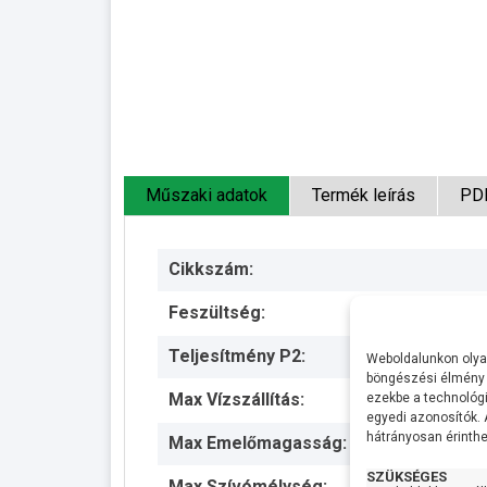
Műszaki adatok
Termék leírás
PD
Cikkszám:
Feszültség:
Teljesítmény P2:
Weboldalunkon olyan
böngészési élmény 
Max Vízszállítás:
ezekbe a technológi
egyedi azonosítók.
hátrányosan érinthet
Max Emelőmagasság:
SZÜKSÉGES
Max Szívómélység: