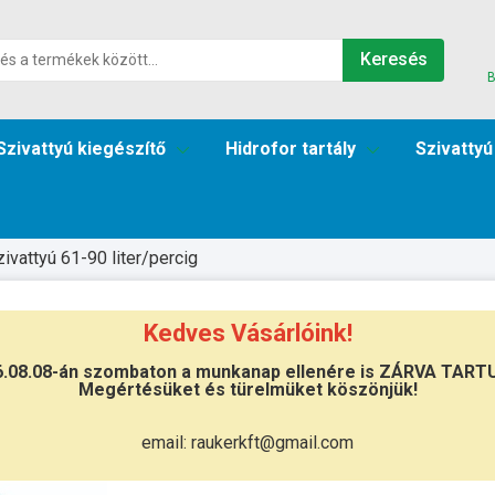
Keresés
B
Szivattyú kiegészítő
Hidrofor tartály
Szivattyú
zivattyú 61-90 liter/percig
Kedves Vásárlóink!
6.08.08-án szombaton a munkanap ellenére is ZÁRVA TART
Megértésüket és türelmüket köszönjük!
Átvétel
Készletinformáció:
szállítás: 6-10 
email: raukerkft@gmail.com
Szállítási költség:
3.290Ft
(előátutalá