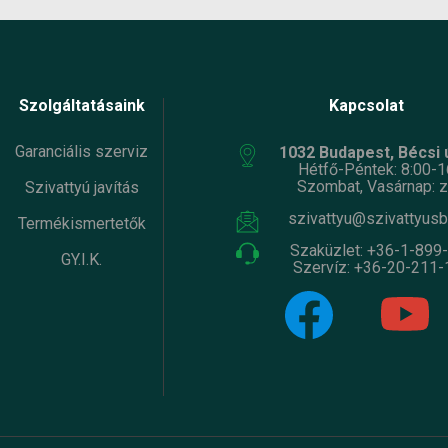
Szolgáltatásaink
Kapcsolat
Garanciális szerviz
1032 Budapest, Bécsi ú
Hétfő-Péntek: 8:00-1
Szombat, Vasárnap: z
Szivattyú javítás
szivattyu@szivattyusb
Termékismertetők
Szaküzlet:
+36-1-899
GY.I.K.
Szervíz:
+36-20-211-