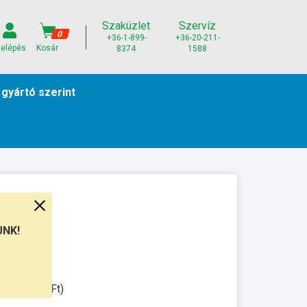
Szaküzlet
Szervíz
0
+36-1-899-
+36-20-211-
elépés
Kosár
8374
1588
 gyártó szerint
UNK!
munkanap
ssal: 3.000Ft)