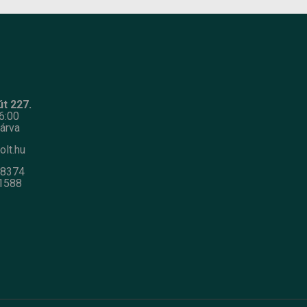
t 227.
6:00
árva
olt.hu
-8374
1588