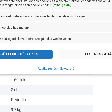
hatóvá tételéhez szükséges cookie-k az alapvető funkciók engedélyezésével. A
ik megfelelően ezen cookie-k nélkül.
(mindig aktív)
1 coll
 nem kért preferenciák tárolásának legitim céljához szükséges.
1 coll
ai célokra használunk.
20 méteren 30 liter/perc
k a látogatók követésére szolgálnak a webhelyeken.
AISI 304 rozsdamentes acél
Öntvény
AISI 431 rozsdamentes acél
Adatkezeslési tájékoztató
IPX4
+ 60 fok
2 db
Pedrollo
9.7 kg