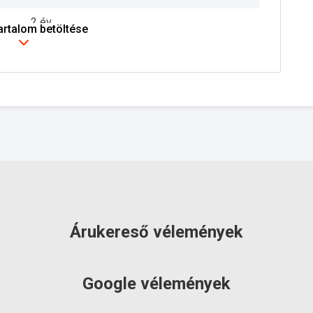
2 év
tartalom betöltése
szállítás: 6-10 munkanap
Árukereső vélemények
Google vélemények