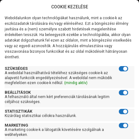
COOKIE KEZELÉSE
0
Weboldalunkon olyan technológiákat használunk, mint a cookie-k az
Kategóriák
Főoldal
Szivattyú
Kerti szivattyú
eszközadatok tárolására és/vagy eléréséhez. Ezt a böngészési élmény
Kerti szivattyú 61-90 liter/percig
javítása és a (nem) személyre szabott hirdetések megjelenítése
Általános információk
érdekében tesszük. Ha beleegyezik ezekbe a technológiákba, akkor olyan
Pedrollo 2CP 80I
adatokat dolgozhatunk fel ezen az oldalon, mint a böngészési viselkedés
vagy az egyedi azonosítók. A hozzájárulás elmulasztása vagy
Szolgáltatásaink
visszavonása bizonyos funkciókat és az oldal működését hátrányosan
érintheti.
Kapcsolat
SZÜKSÉGES
A weboldal használhatóvá tételéhez szükséges cookie-k az
alapvető funkciók engedélyezésével. A weboldal nem működik
megfelelően ezen cookie-k nélkül.
(mindig aktív)
BEÁLLÍTÁSOK
A felhasználó által nem kért preferenciák tárolásának legitim
céljához szükséges.
STATISZTIKÁK
Kizárólag statisztikai célokra használunk.
MARKETING
A marketing cookie-k a látogatók követésére szolgálnak a
webhelyeken.