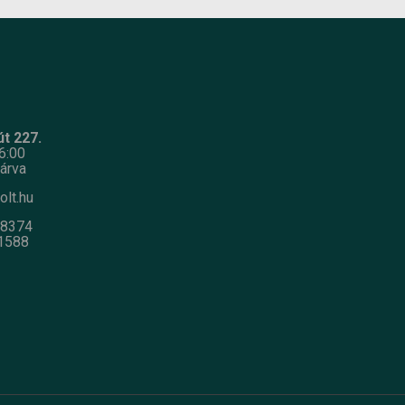
t 227.
6:00
árva
olt.hu
-8374
1588