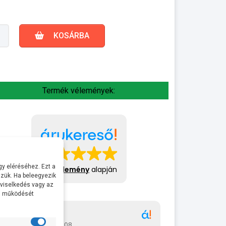
KOSÁRBA
Termék vélemények:
y eléréséhez. Ezt a
413 vélemény
alapján
zük. Ha beleegyezik
 viselkedés vagy az
al működését
Gábor
A bol
2026-07-08
2026-