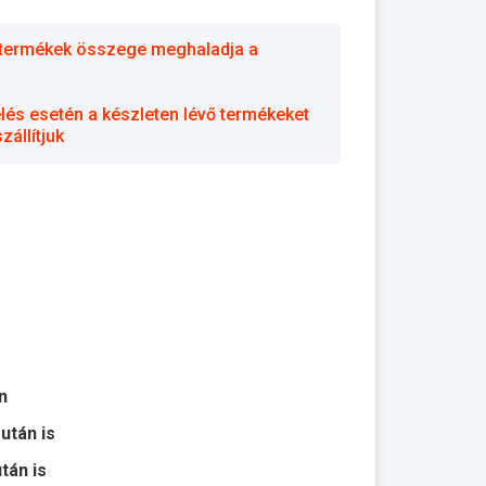
 a termékek összege meghaladja a
elés esetén a készleten lévő termékeket
állítjuk
n
 után is
után is