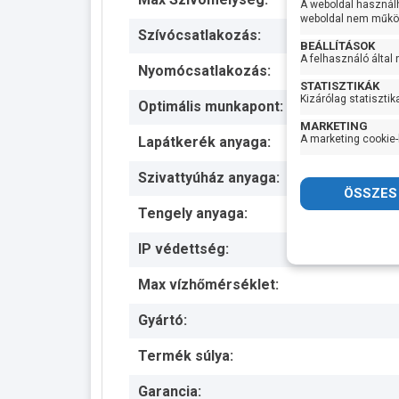
A weboldal használ
weboldal nem működ
Szívócsatlakozás:
BEÁLLÍTÁSOK
A felhasználó által
Nyomócsatlakozás:
STATISZTIKÁK
Kizárólag statisztik
Optimális munkapont:
MARKETING
A marketing cookie-
Lapátkerék anyaga:
Szivattyúház anyaga:
Tengely anyaga:
IP védettség:
Max vízhőmérséklet:
Gyártó:
Termék súlya:
Garancia: