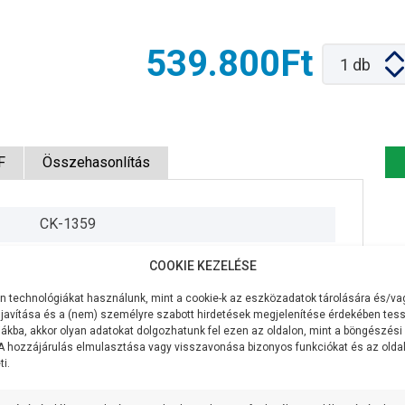
539.800Ft
1
db
F
Összehasonlítás
CK-1359
400V/50Hz
COOKIE KEZELÉSE
5,5 KW
 technológiákat használunk, mint a cookie-k az eszközadatok tárolására és/vag
javítása és a (nem) személyre szabott hirdetések megjelenítése érdekében tess
250 liter/perc
ákba, akkor olyan adatokat dolgozhatunk fel ezen az oldalon, mint a böngészési
 A hozzájárulás elmulasztása vagy visszavonása bizonyos funkciókat és az old
i.
94 méter
7 méter