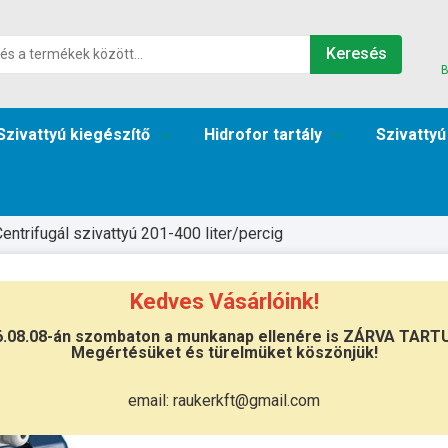
Keresés
B
Szivattyú kiegészítő
Hidrofor tartály
Szivattyú
entrifugál szivattyú 201-400 liter/percig
0B
Kedves Vásárlóink!
6.08.08-án szombaton a munkanap ellenére is ZÁRVA TART
Megértésüket és türelmüket köszönjük!
Átvétel
Készletinformáció:
szállítás: 3-5 m
email: raukerkft@gmail.com
Szállítási költség:
ingyenes