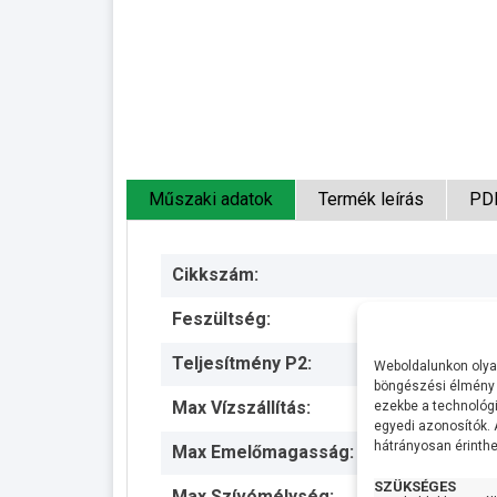
Műszaki adatok
Termék leírás
PD
Cikkszám:
Feszültség:
Teljesítmény P2:
Weboldalunkon olyan
böngészési élmény 
Max Vízszállítás:
ezekbe a technológi
egyedi azonosítók.
hátrányosan érinthet
Max Emelőmagasság:
SZÜKSÉGES
Max Szívómélység: