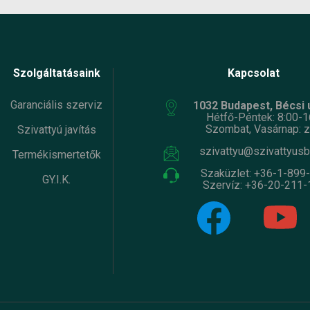
Szolgáltatásaink
Kapcsolat
Garanciális szerviz
1032 Budapest, Bécsi ú
Hétfő-Péntek: 8:00-1
Szombat, Vasárnap: z
Szivattyú javítás
szivattyu@szivattyusb
Termékismertetők
Szaküzlet:
+36-1-899
GY.I.K.
Szervíz:
+36-20-211-