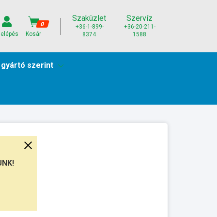
Szaküzlet
Szervíz
0
+36-1-899-
+36-20-211-
elépés
Kosár
8374
1588
 gyártó szerint
UNK!
unkanap