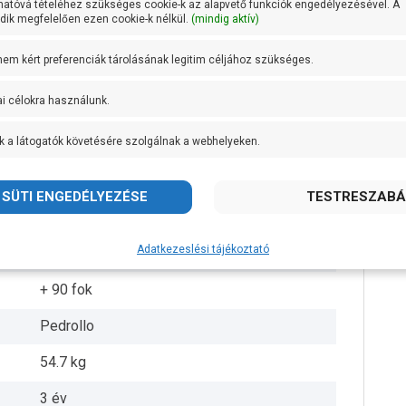
hatóvá tételéhez szükséges cookie-k az alapvető funkciók engedélyezésével. A
ik megfelelően ezen cookie-k nélkül.
(mindig aktív)
2 coll
 nem kért preferenciák tárolásának legitim céljához szükséges.
5/4 coll
ai célokra használunk.
83 méteren 140 liter/perc
k a látogatók követésére szolgálnak a webhelyeken.
Rézötvözet
Öntvény
AISI 431 rozsdamentes acél
Adatkezeslési tájékoztató
IPX4
+ 90 fok
Pedrollo
54.7 kg
3 év