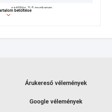
szállítás: 3-5 munkanap
tartalom betöltése
Árukereső vélemények
Google vélemények