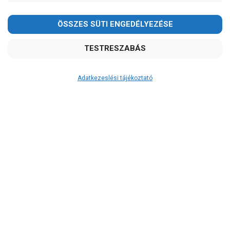
Adatkezeslési tájékoztató
Átvétel
Készletinformáció:
szállítás: 3-5 munkanap
Szállítási költség:
4.750Ft
(előátutalással: 4.500Ft)