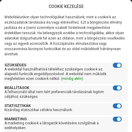
COOKIE KEZELÉSE
0
Weboldalunkon olyan technológiákat használunk, mint a cookie-k az
Kategóriák
Főoldal
Szivattyú
Centrifugál szivattyú
eszközadatok tárolására és/vagy eléréséhez. Ezt a böngészési élmény
Centrifugál szivattyú 101-200 liter/percig
javítása és a (nem) személyre szabott hirdetések megjelenítése
Általános információk
érdekében tesszük. Ha beleegyezik ezekbe a technológiákba, akkor olyan
Pedrollo 2CP 25/16C
adatokat dolgozhatunk fel ezen az oldalon, mint a böngészési viselkedés
vagy az egyedi azonosítók. A hozzájárulás elmulasztása vagy
Szolgáltatásaink
visszavonása bizonyos funkciókat és az oldal működését hátrányosan
érintheti.
Kapcsolat
SZÜKSÉGES
A weboldal használhatóvá tételéhez szükséges cookie-k az
alapvető funkciók engedélyezésével. A weboldal nem működik
megfelelően ezen cookie-k nélkül.
(mindig aktív)
BEÁLLÍTÁSOK
A felhasználó által nem kért preferenciák tárolásának legitim
céljához szükséges.
STATISZTIKÁK
Kizárólag statisztikai célokra használunk.
MARKETING
A marketing cookie-k a látogatók követésére szolgálnak a
webhelyeken.