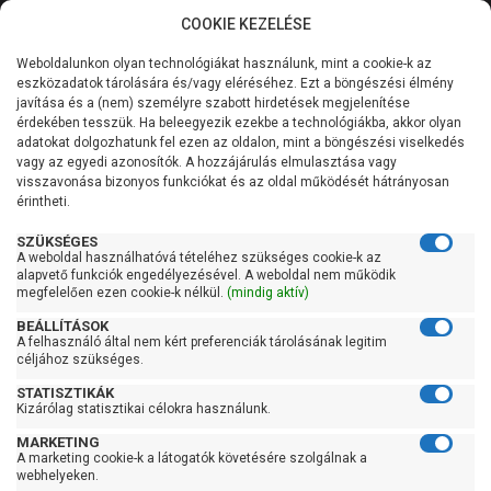
COOKIE KEZELÉSE
0
Weboldalunkon olyan technológiákat használunk, mint a cookie-k az
Kategóriák
Főoldal
Szivattyú
Centrifugál szivattyú
eszközadatok tárolására és/vagy eléréséhez. Ezt a böngészési élmény
Centrifugál szivattyú 101-200 liter/percig
javítása és a (nem) személyre szabott hirdetések megjelenítése
Általános információk
érdekében tesszük. Ha beleegyezik ezekbe a technológiákba, akkor olyan
Pedrollo 2CP 25/16A
adatokat dolgozhatunk fel ezen az oldalon, mint a böngészési viselkedés
vagy az egyedi azonosítók. A hozzájárulás elmulasztása vagy
Szolgáltatásaink
visszavonása bizonyos funkciókat és az oldal működését hátrányosan
érintheti.
Kapcsolat
SZÜKSÉGES
A weboldal használhatóvá tételéhez szükséges cookie-k az
alapvető funkciók engedélyezésével. A weboldal nem működik
megfelelően ezen cookie-k nélkül.
(mindig aktív)
BEÁLLÍTÁSOK
A felhasználó által nem kért preferenciák tárolásának legitim
céljához szükséges.
STATISZTIKÁK
Kizárólag statisztikai célokra használunk.
MARKETING
A marketing cookie-k a látogatók követésére szolgálnak a
webhelyeken.