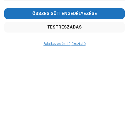
Adatkezeslési tájékoztató
Átvétel
Készletinformáció:
szállítás: 3-5 munkanap
Szállítási költség:
ingyenes