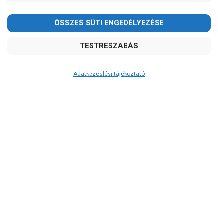
Adatkezeslési tájékoztató
Átvétel
Készletinformáció:
ÉRDEKLŐDJÖN!
Szállítási költség:
5.790Ft
(előátutalással: 5.500Ft)
A szállítás díjmentes, ha a termékek
összege meghaladja a 200.000Ft-ot.
A 12:00 óráig leadott rendelés esetén