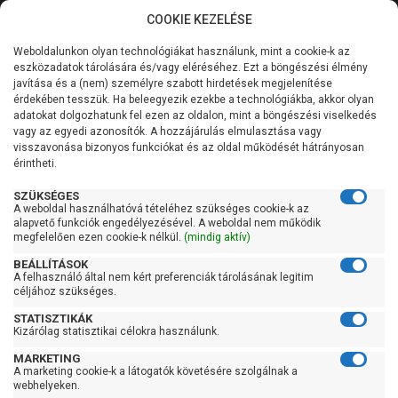
COOKIE KEZELÉSE
0
Weboldalunkon olyan technológiákat használunk, mint a cookie-k az
Kategóriák
Főoldal
Szivattyú
Házivízellátó házivízmű
eszközadatok tárolására és/vagy eléréséhez. Ezt a böngészési élmény
Házivízellátó házivízmű 50 literes tartállyal
javítása és a (nem) személyre szabott hirdetések megjelenítése
Általános információk
érdekében tesszük. Ha beleegyezik ezekbe a technológiákba, akkor olyan
Leo XJWm 90/46-50CL
adatokat dolgozhatunk fel ezen az oldalon, mint a böngészési viselkedés
vagy az egyedi azonosítók. A hozzájárulás elmulasztása vagy
Szolgáltatásaink
visszavonása bizonyos funkciókat és az oldal működését hátrányosan
érintheti.
Kapcsolat
SZÜKSÉGES
A weboldal használhatóvá tételéhez szükséges cookie-k az
alapvető funkciók engedélyezésével. A weboldal nem működik
megfelelően ezen cookie-k nélkül.
(mindig aktív)
BEÁLLÍTÁSOK
A felhasználó által nem kért preferenciák tárolásának legitim
céljához szükséges.
STATISZTIKÁK
Kizárólag statisztikai célokra használunk.
MARKETING
A marketing cookie-k a látogatók követésére szolgálnak a
webhelyeken.