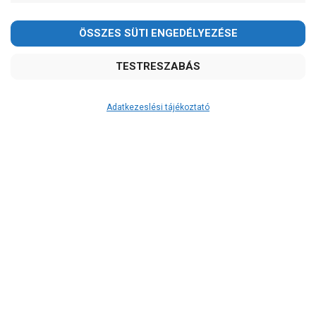
Kedves Vásárlóink!
2026.08.08-án szombaton a munkanap ellenére is ZÁRVA
TARTUNK!
Megértésüket és türelmüket köszönjük!
email: raukerkft@gmail.com
Adatkezeslési tájékoztató
Átvétel
Készletinformáció:
szállítás: 3-5 munkanap
Szállítási költség:
5.790Ft
(előátutalással: 5.500Ft)