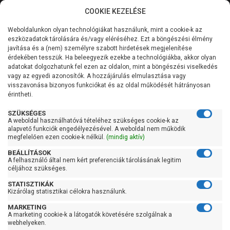
COOKIE KEZELÉSE
0
Weboldalunkon olyan technológiákat használunk, mint a cookie-k az
Kategóriák
Főoldal
Szivattyú
Kerti szivattyú
eszközadatok tárolására és/vagy eléréséhez. Ezt a böngészési élmény
Kerti szivattyú 121 liter/perc felett
javítása és a (nem) személyre szabott hirdetések megjelenítése
Általános információk
érdekében tesszük. Ha beleegyezik ezekbe a technológiákba, akkor olyan
Leo XJWm 180/51
adatokat dolgozhatunk fel ezen az oldalon, mint a böngészési viselkedés
vagy az egyedi azonosítók. A hozzájárulás elmulasztása vagy
Szolgáltatásaink
visszavonása bizonyos funkciókat és az oldal működését hátrányosan
érintheti.
Kapcsolat
SZÜKSÉGES
A weboldal használhatóvá tételéhez szükséges cookie-k az
alapvető funkciók engedélyezésével. A weboldal nem működik
megfelelően ezen cookie-k nélkül.
(mindig aktív)
BEÁLLÍTÁSOK
A felhasználó által nem kért preferenciák tárolásának legitim
céljához szükséges.
STATISZTIKÁK
Kizárólag statisztikai célokra használunk.
MARKETING
A marketing cookie-k a látogatók követésére szolgálnak a
webhelyeken.