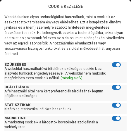
COOKIE KEZELÉSE
0
Weboldalunkon olyan technológiákat használunk, mint a cookie-k az
Kategóriák
Főoldal
Szivattyú
Búvárszivattyú csőkút szivattyú
eszközadatok tárolására és/vagy eléréséhez. Ezt a böngészési élmény
Búvárszivattyú csőkút szivattyú 31-60 liter/percig
javítása és a (nem) személyre szabott hirdetések megjelenítése
Általános információk
érdekében tesszük. Ha beleegyezik ezekbe a technológiákba, akkor olyan
Leo 3XRm 2/38-1,1
adatokat dolgozhatunk fel ezen az oldalon, mint a böngészési viselkedés
vagy az egyedi azonosítók. A hozzájárulás elmulasztása vagy
Szolgáltatásaink
visszavonása bizonyos funkciókat és az oldal működését hátrányosan
érintheti.
Kapcsolat
SZÜKSÉGES
A weboldal használhatóvá tételéhez szükséges cookie-k az
alapvető funkciók engedélyezésével. A weboldal nem működik
megfelelően ezen cookie-k nélkül.
(mindig aktív)
BEÁLLÍTÁSOK
A felhasználó által nem kért preferenciák tárolásának legitim
céljához szükséges.
STATISZTIKÁK
Kizárólag statisztikai célokra használunk.
MARKETING
A marketing cookie-k a látogatók követésére szolgálnak a
webhelyeken.