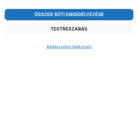
Adatkezeslési tájékoztató
Átvétel
Készletinformáció:
szállítás: 3-5 munkanap