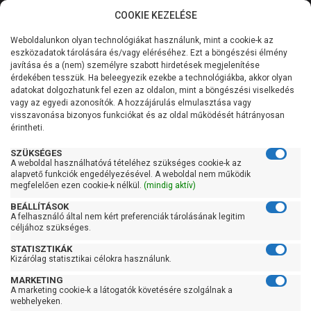
COOKIE KEZELÉSE
0
Weboldalunkon olyan technológiákat használunk, mint a cookie-k az
Kategóriák
Főoldal
Szivattyú
Fűtési keringető szivattyú
eszközadatok tárolására és/vagy eléréséhez. Ezt a böngészési élmény
Fűtési keringető szivattyú 180 mm-es bekötéssel
javítása és a (nem) személyre szabott hirdetések megjelenítése
Általános információk
érdekében tesszük. Ha beleegyezik ezekbe a technológiákba, akkor olyan
IMP Pumps NMT Plus
adatokat dolgozhatunk fel ezen az oldalon, mint a böngészési viselkedés
vagy az egyedi azonosítók. A hozzájárulás elmulasztása vagy
Szolgáltatásaink
25/90-180
visszavonása bizonyos funkciókat és az oldal működését hátrányosan
érintheti.
Kapcsolat
SZÜKSÉGES
A weboldal használhatóvá tételéhez szükséges cookie-k az
alapvető funkciók engedélyezésével. A weboldal nem működik
megfelelően ezen cookie-k nélkül.
(mindig aktív)
BEÁLLÍTÁSOK
A felhasználó által nem kért preferenciák tárolásának legitim
céljához szükséges.
STATISZTIKÁK
Kizárólag statisztikai célokra használunk.
MARKETING
A marketing cookie-k a látogatók követésére szolgálnak a
webhelyeken.