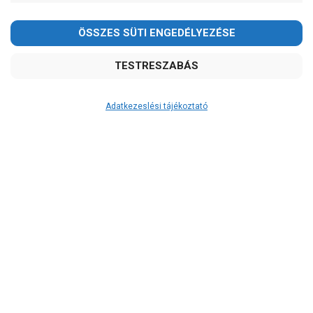
Adatkezeslési tájékoztató
Átvétel
Készletinformáció:
szállítás: 3-5 munkanap
Szállítási költség:
2.590Ft
(előátutalással: 2.390Ft)
A szállítás díjmentes, ha a termékek
összege meghaladja a 200.000Ft-ot.