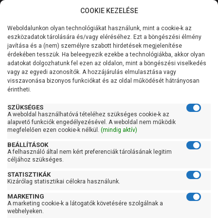
COOKIE KEZELÉSE
0
Weboldalunkon olyan technológiákat használunk, mint a cookie-k az
Kategóriák
Főoldal
Szivattyú
Fűtési keringető szivattyú
eszközadatok tárolására és/vagy eléréséhez. Ezt a böngészési élmény
Fűtési keringető szivattyú 180 mm-es bekötéssel
javítása és a (nem) személyre szabott hirdetések megjelenítése
Általános információk
érdekében tesszük. Ha beleegyezik ezekbe a technológiákba, akkor olyan
IMP Pumps NMT MINI
adatokat dolgozhatunk fel ezen az oldalon, mint a böngészési viselkedés
vagy az egyedi azonosítók. A hozzájárulás elmulasztása vagy
Szolgáltatásaink
32/70-180
visszavonása bizonyos funkciókat és az oldal működését hátrányosan
érintheti.
Kapcsolat
SZÜKSÉGES
A weboldal használhatóvá tételéhez szükséges cookie-k az
alapvető funkciók engedélyezésével. A weboldal nem működik
megfelelően ezen cookie-k nélkül.
(mindig aktív)
BEÁLLÍTÁSOK
A felhasználó által nem kért preferenciák tárolásának legitim
céljához szükséges.
STATISZTIKÁK
Kizárólag statisztikai célokra használunk.
MARKETING
A marketing cookie-k a látogatók követésére szolgálnak a
webhelyeken.