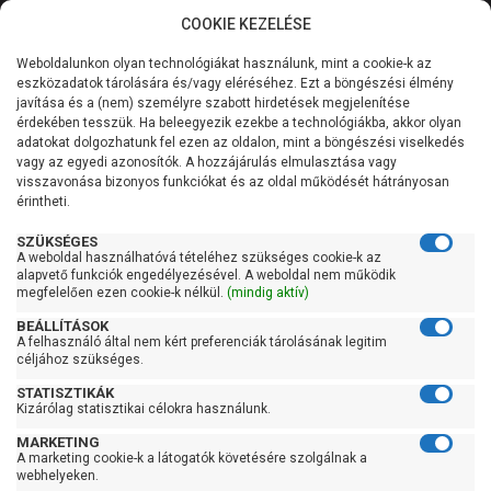
COOKIE KEZELÉSE
0
Weboldalunkon olyan technológiákat használunk, mint a cookie-k az
Kategóriák
Főoldal
Szivattyú
Fűtési keringető szivattyú
eszközadatok tárolására és/vagy eléréséhez. Ezt a böngészési élmény
Fűtési keringető szivattyú 130 mm-es bekötéssel
javítása és a (nem) személyre szabott hirdetések megjelenítése
Általános információk
érdekében tesszük. Ha beleegyezik ezekbe a technológiákba, akkor olyan
IMP Pumps NMT MINI
adatokat dolgozhatunk fel ezen az oldalon, mint a böngészési viselkedés
vagy az egyedi azonosítók. A hozzájárulás elmulasztása vagy
Szolgáltatásaink
25/60-130
visszavonása bizonyos funkciókat és az oldal működését hátrányosan
érintheti.
Kapcsolat
SZÜKSÉGES
A weboldal használhatóvá tételéhez szükséges cookie-k az
alapvető funkciók engedélyezésével. A weboldal nem működik
megfelelően ezen cookie-k nélkül.
(mindig aktív)
BEÁLLÍTÁSOK
A felhasználó által nem kért preferenciák tárolásának legitim
céljához szükséges.
STATISZTIKÁK
Kizárólag statisztikai célokra használunk.
MARKETING
A marketing cookie-k a látogatók követésére szolgálnak a
webhelyeken.