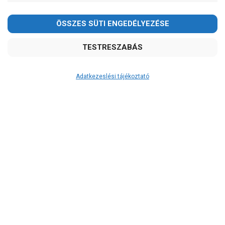
Adatkezeslési tájékoztató
Átvétel
Készletinformáció:
szállítás: 3-5 munkanap
Szállítási költség:
2.590Ft
(előátutalással: 2.390Ft)
A szállítás díjmentes, ha a termékek
összege meghaladja a 200.000Ft-ot.